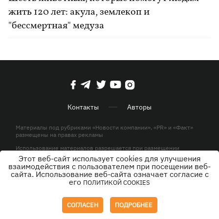
жить 120 лет: акула, землекоп и
"бессмертная" медуза
Контакты
Авторы
Материалы под рубриками «Новости компании», «PR» и «Факт»
размещены на правах рекламы
Использование материалов разрешается при размещении
активной гиперссылки на KP.UA в первом абзаце.
Этот веб-сайт использует cookies для улучшения
взаимодействия с пользователем при посещении веб-
© ООО «ЮЛАВ МЕДИА»,2026. Все права защищены.
сайта. Использование веб-сайта означает согласие с
его
ПОЛИТИКОЙ COOKIES
Дизайн
СОГЛАСЕН
ПОДРОБНЕЕ