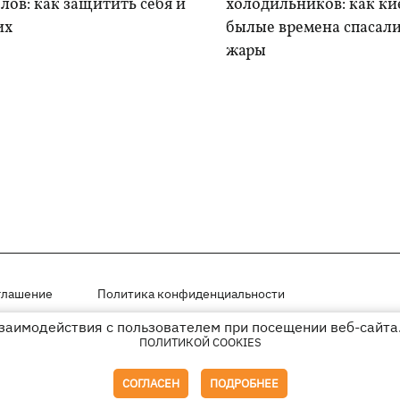
лов: как защитить себя и
холодильников: как ки
их
былые времена спасали
жары
глашение
Политика конфиденциальности
взаимодействия с пользователем при посещении веб-сайта.
мещены на правах рекламы
ПОЛИТИКОЙ COOKIES
иперссылки на KP.UA в первом абзаце.
СОГЛАСЕН
ПОДРОБНЕЕ