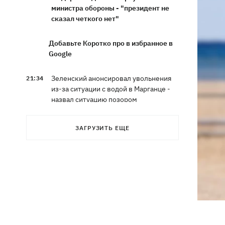
министра обороны - "президент не
сказал четкого нет"
Добавьте Коротко про в избранное в
Google
Зеленский анонсировал увольнения
21:34
из-за ситуации с водой в Марганце -
назвал ситуацию позором
Сборная Украины по хоккею получила
21:06
ЗАГРУЗИТЬ ЕЩЕ
нового тренера - им стал Александр
Бобкин
Зеленский поручил подготовить
20:39
против РФ специальную
санкционную операцию
Дроны СБУ поразили два корабля ФСБ
20:12