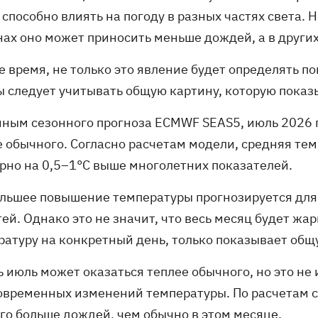
способно влиять на погоду в разных частях света. Н
нах оно может приносить меньше дождей, а в других
е время, не только это явление будет определять п
ы следует учитывать общую картину, которую пока
нным сезонного прогноза ECMWF SEAS5, июль 2026 г
е обычного. Согласно расчетам модели, средняя те
рно на 0,5–1°C выше многолетних показателей.
льшее повышение температуры прогнозируется для
тей. Однако это не значит, что весь месяц будет ж
ратуру на конкретный день, только показывает об
ть июль может оказаться теплее обычного, но это н
овременных изменений температуры. По расчетам с
го больше дождей, чем обычно в этом месяце.