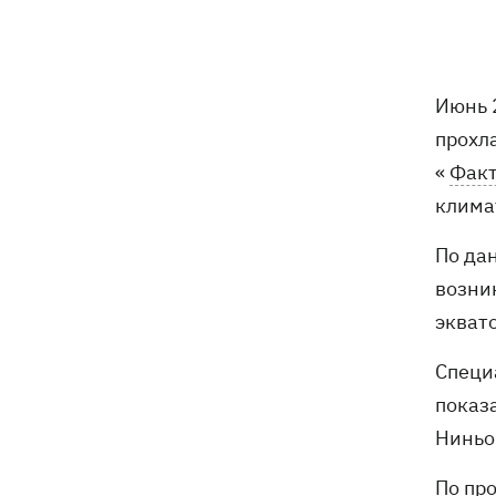
РФ "Балаклава" и "Керчь"
Зеленский подписал указы об
19:40
увольнении еще четырех послов
Июнь 
прохл
Сердце не выдержало - в результате
19:19
атаки РФ в приюте на Киевщине
«
Фак
погибли собаки
клима
Российские дроны уничтожили депо
19:15
По да
"Укрпочты" в Павлограде, погибли
возни
сотрудники
экват
Зеленский учредил новый праздник -
18:43
День войск связи и
Специ
кибербезопасности ВСУ
показ
Ниньо
Украинский кандидат в судьи МКС
18:13
Кишакевич не прошел тест на знание
По пр
языков