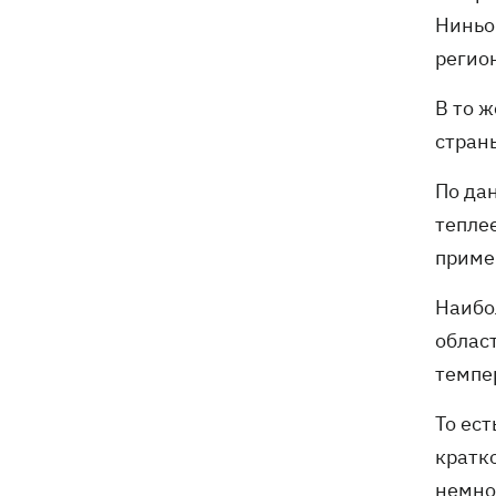
Ниньо 
регио
В то ж
стран
По да
тепле
приме
Наибо
облас
темпе
То ес
кратк
немно