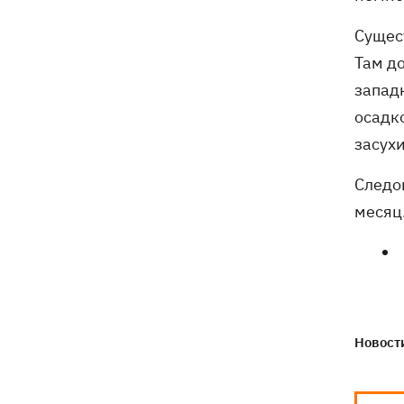
Сущес
Там д
запад
осадк
засух
Следо
месяц
Новости