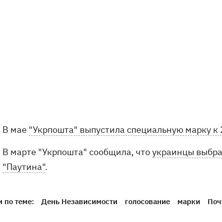
В мае
"Укрпошта" выпустила специальную марку к
В марте "Укрпошта" сообщила, что
украинцы выбра
"Паутина"
.
 по теме:
День Независимости
голосование
марки
Поч