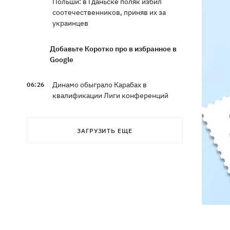
Польши: в Гданьске поляк избил
соотечественников, приняв их за
украинцев
Добавьте Коротко про в избранное в
Google
Динамо обыграло Карабах в
06:26
квалификации Лиги конференций
7 августа – какой сегодня праздник,
05:30
ЗАГРУЗИТЬ ЕЩЕ
что сегодня нельзя делать, традиции и
приметы этого дня
6 августа
Федоров надеется вернуться на пост
21:59
министра обороны - "президент не
сказал четкого нет"