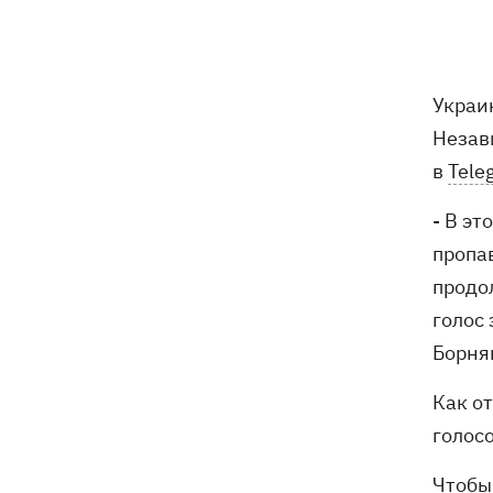
Зеленский анонсировал увольнения
21:34
из-за ситуации с водой в Марганце -
назвал ситуацию позором
Украи
Сборная Украины по хоккею получила
21:06
Незав
нового тренера - им стал Александр
в
Tele
Бобкин
- В э
Зеленский поручил подготовить
20:39
против РФ специальную
пропав
санкционную операцию
продол
голос
Дроны СБУ поразили два корабля ФСБ
20:12
РФ "Балаклава" и "Керчь"
Борня
Как о
Зеленский подписал указы об
19:40
увольнении еще четырех послов
голос
Чтобы 
Сердце не выдержало - в результате
19:19