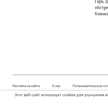
Гарь, 
обстре
близк
Реклама на сайте
О нас
Пользовательское со
Этот веб-сайт использует cookies для улучшения 
Материалы под рубриками «Новости компании», «PR» и «Факт» раз
Использование материалов разрешается при размещении активной г
© ООО «ЮЛАВ МЕДИА»,2026. Все права защищены.