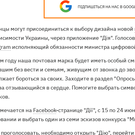
ПІДПИШІТЬСЯ НА НАС В GOOG
нцы могут присоединиться к выбору дизайна новой
исимости Украины, через приложение "Дія". Голосо
gram
исполняющий обязанности министра цифровой
том году наша почтовая марка будет иметь особый с
шим без вести и семьям, живущим от звонка до зво
жает бороться за своих. Заходите в раздел "Опросы
 за отзывающийся в сердце. Помогите выбрать симв
ков.
тмечается на
Facebook
-странице "Дії", с 15 по 24 и
овании и выбрать один из семи эскизов конкурса "М
проголосовать, необходимо открыть "Дію", перейти 