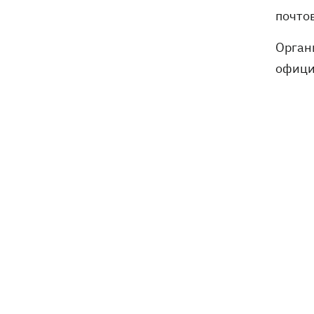
атаки РФ в приюте на Киевщине
почтов
погибли собаки
Орган
офици