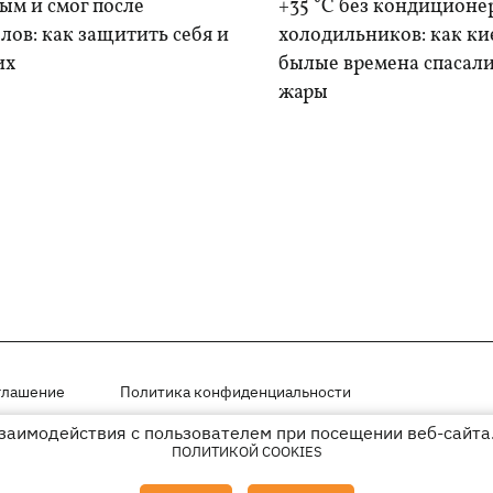
дым и смог после
+35 °C без кондиционе
лов: как защитить себя и
холодильников: как ки
их
былые времена спасали
жары
глашение
Политика конфиденциальности
взаимодействия с пользователем при посещении веб-сайта.
мещены на правах рекламы
ПОЛИТИКОЙ COOKIES
иперссылки на KP.UA в первом абзаце.