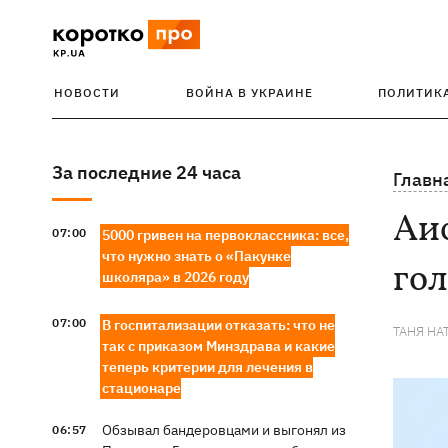
НОВОСТИ
ВОЙНА В УКРАИНЕ
ПОЛИТИК
За последние 24 часа
Главн
Аис
07:00
5000 гривен на первоклассника: все,
что нужно знать о «Пакунке
гол
школяра» в 2026 году
07:00
В госпитализации отказать: что не
ТАНЯ НА
так с приказом Минздрава и какие
теперь критерии для лечения в
стационаре
Обзывал бандеровцами и выгонял из
06:57