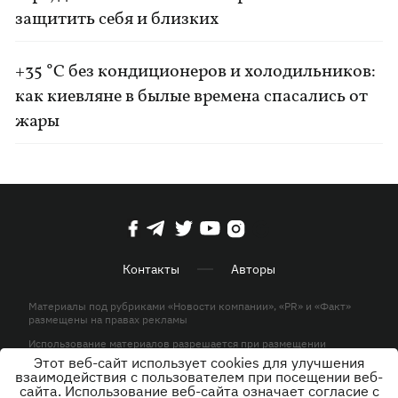
защитить себя и близких
+35 °C без кондиционеров и холодильников:
как киевляне в былые времена спасались от
жары
Контакты
Авторы
Материалы под рубриками «Новости компании», «PR» и «Факт»
размещены на правах рекламы
Использование материалов разрешается при размещении
активной гиперссылки на KP.UA в первом абзаце.
Этот веб-сайт использует cookies для улучшения
взаимодействия с пользователем при посещении веб-
© ООО «ЮЛАВ МЕДИА»,2026. Все права защищены.
сайта. Использование веб-сайта означает согласие с