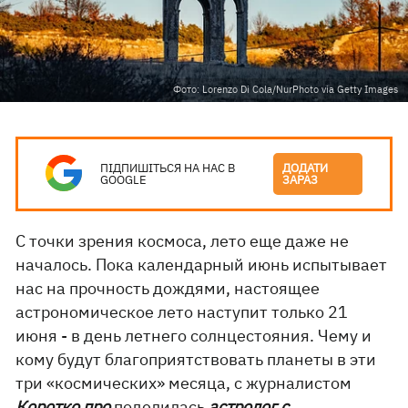
Фото: Lorenzo Di Cola/NurPhoto via Getty Images
ПІДПИШІТЬСЯ НА НАС В
ДОДАТИ
GOOGLE
ЗАРАЗ
С точки зрения космоса, лето еще даже не
началось. Пока календарный июнь испытывает
нас на прочность дождями, настоящее
астрономическое лето наступит только 21
июня - в день летнего солнцестояния. Чему и
кому будут благоприятствовать планеты в эти
три «космических» месяца, с журналистом
Коротко про
поделилась
астролог с