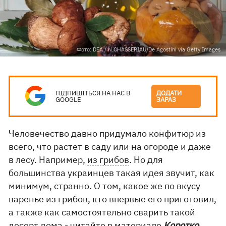
Фото: DEA / N.CHASSERIAU/De Agostini via Getty Images
ПІДПИШІТЬСЯ НА НАС В
ДОДАТИ
GOOGLE
ЗАРАЗ
Человечество давно придумало конфитюр из
всего, что растет в саду или на огороде и даже
в лесу. Например,
из грибов
. Но для
большинства украинцев такая идея звучит, как
минимум, странно. О том, какое же по вкусу
варенье из грибов, кто впервые его приготовил,
а также как самостоятельно сварить такой
десерт дома - читайте в материале
Коротко