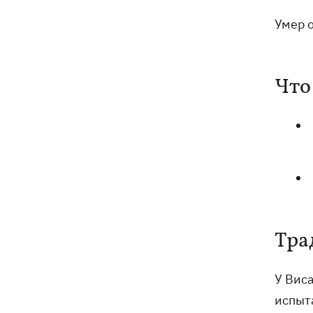
Умер о
Что
Тра
У Вис
испыта