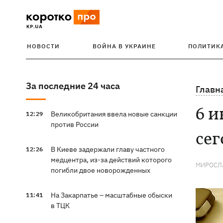
НОВОСТИ
ВОЙНА В УКРАИНЕ
ПОЛИТИК
За последние 24 часа
Главн
6 и
Великобритания ввела новые санкции
12:29
против России
сег
В Киеве задержали главу частного
12:26
медцентра, из-за действий которого
МИРОСЛ
погибли двое новорожденных
На Закарпатье – масштабные обыски
11:41
в ТЦК