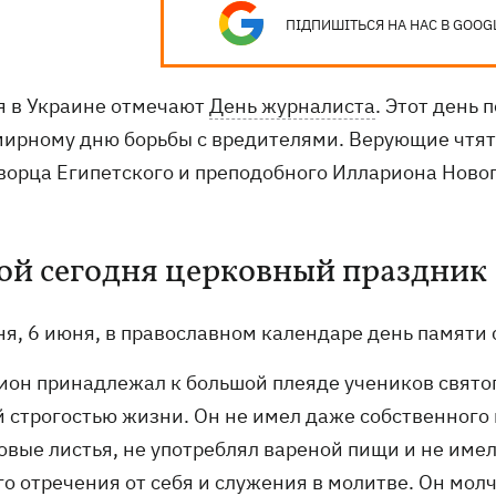
ПІДПИШІТЬСЯ НА НАС В GOOG
я в Украине отмечают
День журналиста
. Этот день
мирному дню борьбы с вредителями. Верующие чтят
ворца Египетского и преподобного Иллариона Новог
ой сегодня церковный праздник
ня, 6 июня, в православном календаре день памяти
ион принадлежал к большой плеяде учеников святог
й строгостью жизни. Он не имел даже собственного
вые листья, не употреблял вареной пищи и не имел 
о отречения от себя и служения в молитве. Он молч