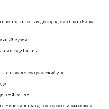
о престола в пользу двоюродного брата Карла
личный музей.
чали осаду Гаваны.
апатентовал электрический утюг.
ода.
ию «Chrysler».
й в мире кинотеатр, в котором фильм можно