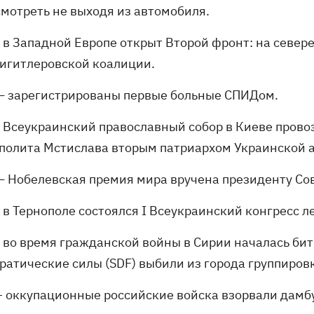
смотреть не выходя из автомобиля.
- в Западной Европе открыт Второй фронт: на севе
тигитлеровской коалиции.
— зарегистрированы первые больные СПИДом.
- Всеукраинский православный собор в Киеве прово
полита Мстислава вторым патриархом Украинской 
— Нобелевская премия мира вручена президенту Сов
 в Тернополе состоялся I Всеукраинский конгресс л
 во время гражданской войны в Сирии началась бит
ратические силы (SDF) выбили из города группировк
– оккупационные российские войска взорвали дамбу