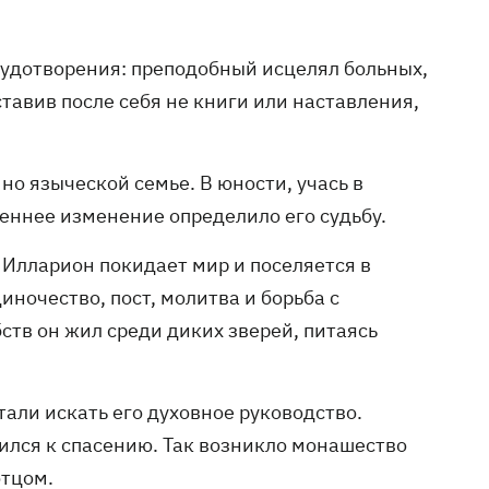
 чудотворения: преподобный исцелял больных,
ставив после себя не книги или наставления,
 но языческой семье. В юности, учась в
реннее изменение определило его судьбу.
Илларион покидает мир и поселяется в
иночество, пост, молитва и борьба с
тв он жил среди диких зверей, питаясь
тали искать его духовное руководство.
мился к спасению. Так возникло монашество
отцом.