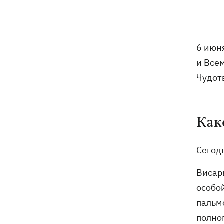
Экс-послу в США Стефанишиной
09:52
избрали меру пресечения - шесть
миллионов гривен залога
6 июн
Россияне ночью били по Украине
09:29
и Все
дронами, ракетами Х-31П и
Чудот
"Ониксами"
Яблочный Спас 2026: когда
09:27
празднуем, что можно делать, а чего
Как
нельзя
Сегод
На молочных фермах Черкасской
09:00
области тестируют экзоскелеты для
доярок
Висар
особо
Россияне сбросили на Сумы восемь
08:59
пальмо
КАБов за восемь минут: ранены 12
полног
человек