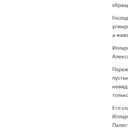
обращ
Госпо
усмиря
а жив
Иллари
Алекс
Пораж
пустын
невид
только
Его сл
Иллари
Палес