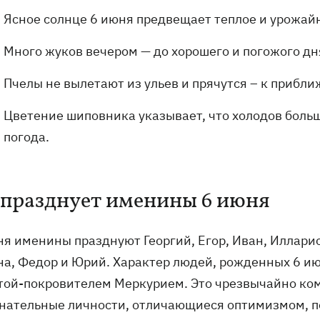
Ясное солнце 6 июня предвещает теплое и урожайн
Много жуков вечером — до хорошего и погожого дн
Пчелы не вылетают из ульев и прячутся – к прибл
Цветение шиповника указывает, что холодов больш
погода.
 празднует именины 6 июня
ня именины празднуют Георгий, Егор, Иван, Илларио
на, Федор и Юрий. Характер людей, рожденных 6 ию
той-покровителем Меркурием. Это чрезвычайно ко
нательные личности, отличающиеся оптимизмом, п