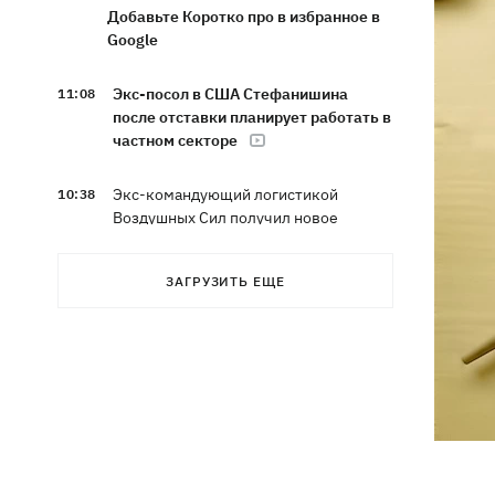
Добавьте Коротко про в избранное в
Google
Экс-посол в США Стефанишина
11:08
после отставки планирует работать в
частном секторе
Экс-командующий логистикой
10:38
Воздушных Сил получил новое
подозрение
ЗАГРУЗИТЬ ЕЩЕ
Нет тайного послания: СМИ узнали,
10:30
почему принцесса Евгения рожала в
Португалии
В Москве в условиях секретности
10:12
похоронили российского генерала
Иерусалимова – мог погибнуть при
взрыве в ресторане