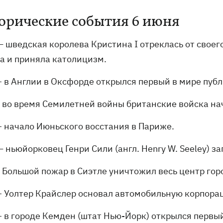
орические события 6 июня
— шведская королева Кристина I отреклась от своег
ва и приняла католицизм.
– в Англии в Оксфорде открылся первый в мире пуб
- во время Семилетней войны британские войска на
– начало Июньского восстания в Париже.
 ньюйорковец Генри Сили (англ. Henry W. Seeley) з
- Большой пожар в Сиэтле уничтожил весь центр гор
– Уолтер Крайслер основал автомобильную корпорац
– в городе Кемден (штат Нью-Йорк) открылся первы