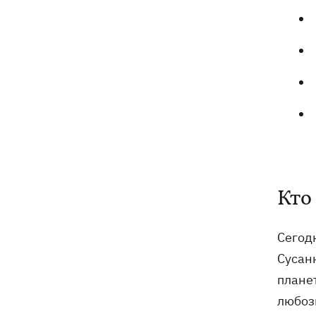
Кто
Сегод
Сусан
плане
любоз