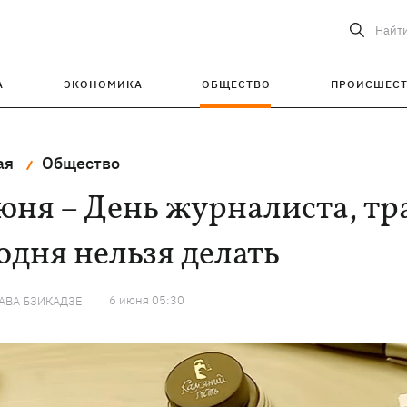
Найт
А
ЭКОНОМИКА
ОБЩЕСТВО
ПРОИСШЕС
ая
Общество
юня – День журналиста, тр
одня нельзя делать
6 июня 05:30
АВА БЗИКАДЗЕ