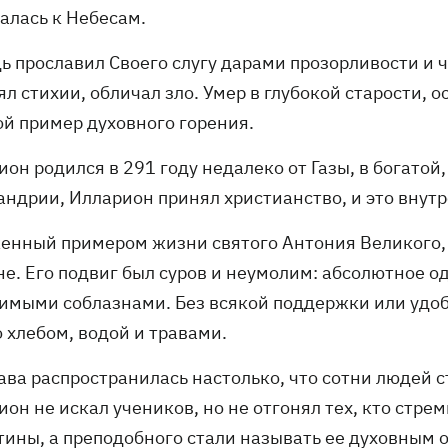
алась к Небесам.
дь прославил Своего слугу дарами прозорливости и
л стихии, обличал зло. Умер в глубокой старости, о
ой пример духовного горения.
он родился в 291 году недалеко от Газы, в богатой,
андрии, Илларион принял христианство, и это внут
енный примером жизни святого Антония Великого, 
е. Его подвиг был суров и неумолим: абсолютное од
имыми соблазнами. Без всякой поддержки или удобс
 хлебом, водой и травами.
ава распространилась настолько, что сотни людей с
он не искал учеников, но не отгонял тех, кто стре
тины, а преподобного стали называть ее духовным 