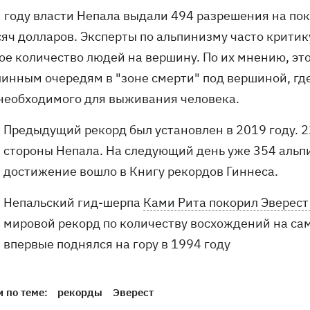
м году власти Непала выдали 494 разрешения на пок
яч долларов. Эксперты по альпинизму часто критику
ое количество людей на вершину. По их мнению, эт
линным очередям в "зоне смерти" под вершиной, гд
необходимого для выживания человека.
Предыдущий рекорд был установлен в 2019 году. 2
стороны Непала. На следующий день уже 354 альпи
достижение вошло в Книгу рекордов Гиннеса.
Непальский гид-шерпа
Ками Рита покорил Эверест
мировой рекорд по количеству восхождений на са
впервые поднялся на гору в 1994 году
 по теме:
рекорды
Эверест