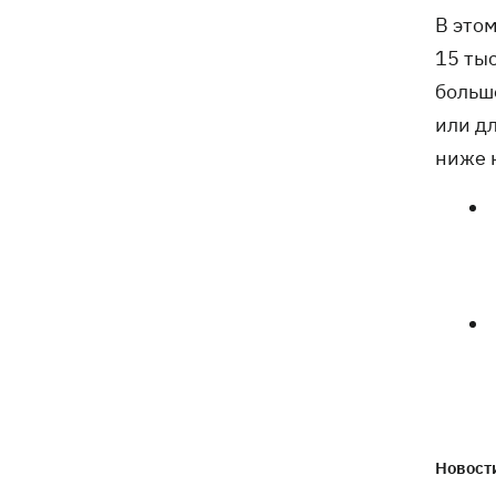
Генпрокурора обнародовали новые
В это
детали теракта против украинских
военнопленных
15 тыс
больш
или д
ниже 
Новости