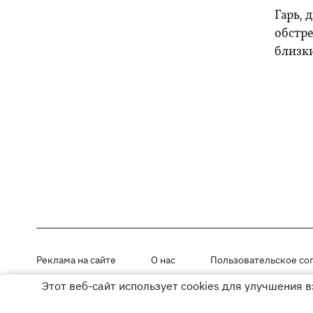
Гарь, 
обстре
близк
Реклама на сайте
О нас
Пользовательское со
Этот веб-сайт использует cookies для улучшения 
Материалы под рубриками «Новости компании», «PR» и «Факт» раз
Использование материалов разрешается при размещении активной г