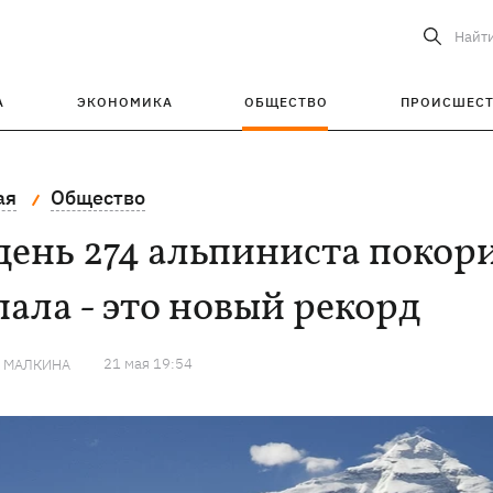
Найт
А
ЭКОНОМИКА
ОБЩЕСТВО
ПРОИСШЕС
ая
Общество
день 274 альпиниста покор
ала - это новый рекорд
21 мая 19:54
Я МАЛКИНА