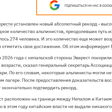
ПІДПИШІТЬСЯ НА НАС В GOOG
ересте
установлен новый абсолютный рекорд - высо
дное количество альпинистов, преодолевших путь из
ось 274 человека. И это количество еще может возр
и отметить свое достижение. Об этом информирует
 2026 года с непальской стороны Эверест покорили
 возрасти, сказал генеральный секретарь Ассоциа
ари. По его словам, некоторые альпинисты могли не
ом лагере. После предоставления доказательств во
т окончательно подтвердить рекорд.
ст расположен на границе между Непалом и Китаем,
о в этом году китайские власти не выдали никаког