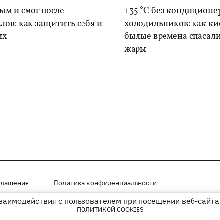
дым и смог после
+35 °C без кондиционе
лов: как защитить себя и
холодильников: как ки
их
былые времена спасали
жары
глашение
Политика конфиденциальности
взаимодействия с пользователем при посещении веб-сайта.
мещены на правах рекламы
ПОЛИТИКОЙ COOKIES
иперссылки на KP.UA в первом абзаце.