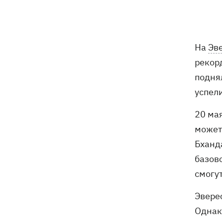
погибли собаки
Российские дроны уничтожили депо
19:15
"Укрпочты" в Павлограде, погибли
На
Эв
сотрудники
рекор
Зеленский учредил новый праздник -
18:43
поднял
День войск связи и
успел
кибербезопасности ВСУ
20 мая
Украинский кандидат в судьи МКС
18:13
может
Кишакевич не прошел тест на знание
языков
Бханд
базов
18:05
Кадровая реформа Драпатого:
смогу
Валерий Маркус может стать
«генералом всех сержантов» ВСУ
Эвере
Однак
Оленивка: «Азов», СБУ и Офис
17:58