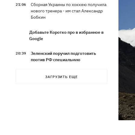
Сборная Украины по хоккею получила
21:06
нового тренера - им стал Александр
Бобкин
Добавьте Коротко про в избранное в
Google
Зеленский поручил подготовить
20:39
против РФ специальную
санкционную операцию
ЗАГРУЗИТЬ ЕЩЕ
Дроны СБУ поразили два корабля ФСБ
20:12
РФ "Балаклава" и "Керчь"
Зеленский подписал указы об
19:40
увольнении еще четырех послов
Сердце не выдержало - в результате
19:19
атаки РФ в приюте на Киевщине