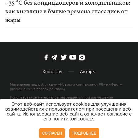
+35 °C без кондиционеров и холодильников:
как киевляне в былые времена спасались от
жары
Контакты
Авторы
Материалы под рубриками «Новости компании», «PR» и «Факт»
размещены на правах рекламы
Использование материалов разрешается при размещении
активной гиперссылки на KP.UA в первом абзаце.
Этот веб-сайт использует cookies для улучшения
взаимодействия с пользователем при посещении веб-
© ООО «ЮЛАВ МЕДИА»,2026. Все права защищены.
сайта. Использование веб-сайта означает согласие с
его
ПОЛИТИКОЙ COOKIES
Дизайн
СОГЛАСЕН
ПОДРОБНЕЕ