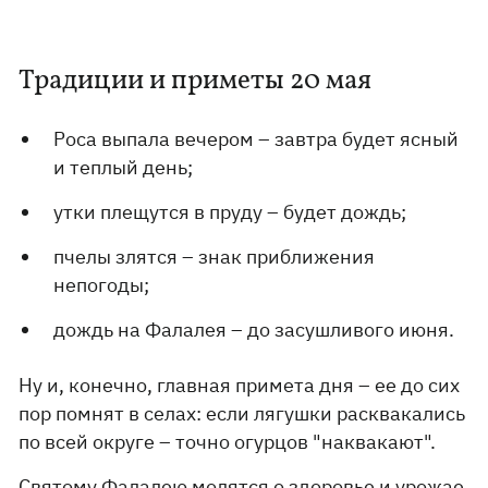
Традиции и приметы 20 мая
Роса выпала вечером – завтра будет ясный
и теплый день;
утки плещутся в пруду – будет дождь;
пчелы злятся – знак приближения
непогоды;
дождь на Фалалея – до засушливого июня.
Ну и, конечно, главная примета дня – ее до сих
пор помнят в селах: если лягушки расквакались
по всей округе – точно огурцов "наквакают".
Святому Фалалею молятся о здоровье и урожае