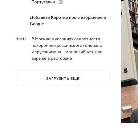
Португалии
Добавьте Коротко про в избранное в
Google
В Москве в условиях секретности
10:12
похоронили российского генерала
Иерусалимова – мог погибнуть при
взрыве в ресторане
Экс-послу в США Стефанишиной
09:52
ЗАГРУЗИТЬ ЕЩЕ
избрали меру пресечения - шесть
миллионов гривен залога
Россияне ночью били по Украине
09:29
дронами, ракетами Х-31П и
"Ониксами"
Яблочный Спас 2026: когда
09:27
празднуем, что можно делать, а чего