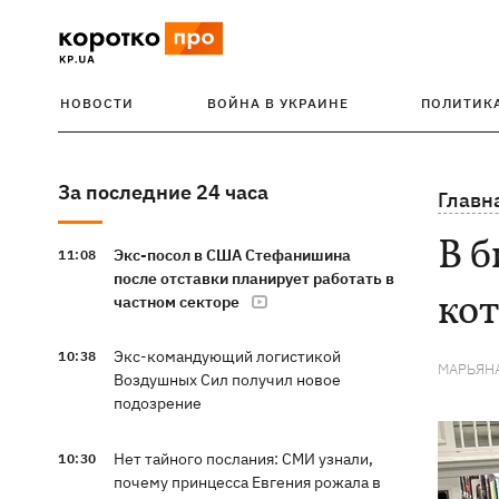
НОВОСТИ
ВОЙНА В УКРАИНЕ
ПОЛИТИК
За последние 24 часа
Главн
В 
Экс-посол в США Стефанишина
11:08
после отставки планирует работать в
кот
частном секторе
Экс-командующий логистикой
10:38
МАРЬЯН
Воздушных Сил получил новое
подозрение
Нет тайного послания: СМИ узнали,
10:30
почему принцесса Евгения рожала в