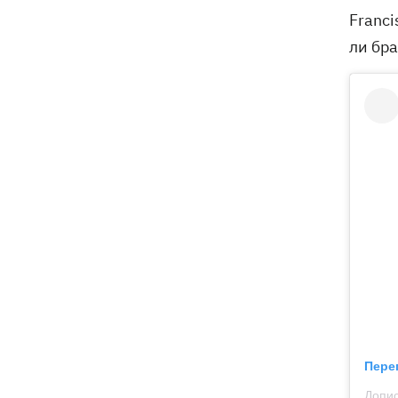
Franci
ли бра
Пере
Допис