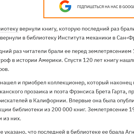
ПІДПИШІТЬСЯ НА НАС В GOOG
лиотеку
вернули книгу, которую последний раз брали
 вернули в библиотеку Института механики в Сан-Ф
дний раз читатели брали ее перед землетрясением 
роф в истории Америки. Спустя 120 лет книгу нашли
ров.
 нашел и приобрел коллекционер, который наконец в
канского прозаика и поэта Фрэнсиса Брета Гарта, 
оискателей в Калифорнии. Впервые она была опубли
кции библиотеки из 200 000 книг. Землетрясение 
 из них.
е указано, что последней в библиотеке ее брала Аг