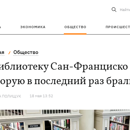
Найт
А
ЭКОНОМИКА
ОБЩЕСТВО
ПРОИСШЕС
ая
Общество
библиотеку Сан-Франциско 
орую в последний раз брали
18 мая 13:52
А ПОЛИЩУК