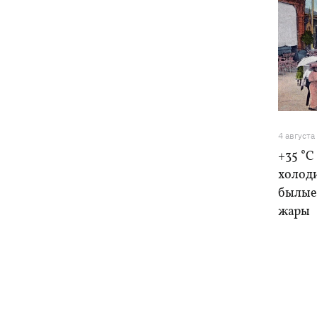
4 августа
+35 °C
холоди
былые 
жары