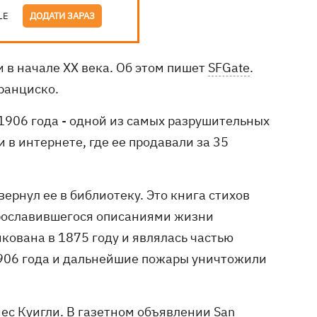
LE
ДОДАТИ ЗАРАЗ
 в начале XX века. Об этом пишет
SFGate
.
ранциско.
1906 года - одной из самых разрушительных
 в интернете, где ее продавали за 35
ернул ее в библиотеку. Это книга стихов
прославившегося описаниями жизни
кована в 1875 году и являлась частью
1906 года и дальнейшие пожары уничтожили
нес Куигли. В газетном объявлении San