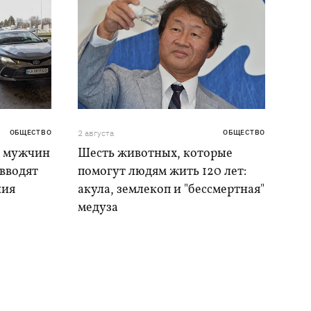
ОБЩЕСТВО
2 августа
ОБЩЕСТВО
я мужчин
Шесть животных, которые
 вводят
помогут людям жить 120 лет:
ния
акула, землекоп и "бессмертная"
медуза