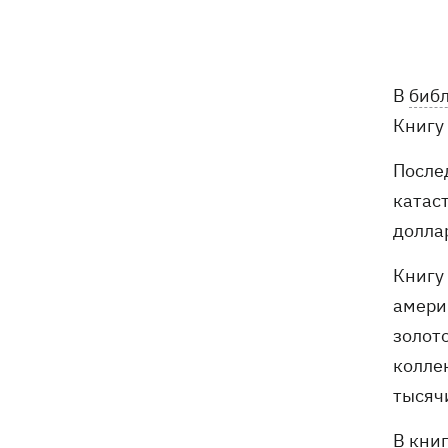
нет
На молочных фермах Черкасской
09:00
области тестируют экзоскелеты для
В
биб
доярок
Книгу
Россияне сбросили на Сумы восемь
08:59
После
КАБов за восемь минут: ранены 12
катаст
человек
долла
Россия ударила по Балаклее, погибли
08:33
три человека
Книгу
амери
Карта боевых действий в Украине
08:22
золот
06.08.2026
колле
Часть SpaceX Falcon 9 врезалась в
07:59
тысячи
Луну – будет ли это иметь
последствия для Земли
В книг