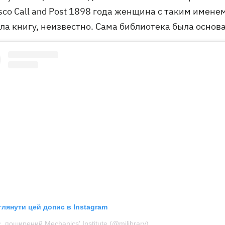
sco Call and Post 1898 года женщина с таким имене
ла книгу, неизвестно. Сама библиотека была основан
глянути цей допис в Instagram
, поширений Mechanics' Institute (@milibrary)