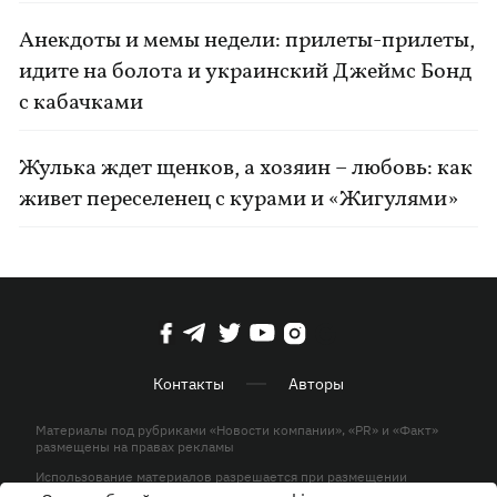
Анекдоты и мемы недели: прилеты-прилеты,
идите на болота и украинский Джеймс Бонд
с кабачками
Жулька ждет щенков, а хозяин – любовь: как
живет переселенец с курами и «Жигулями»
Контакты
Авторы
Материалы под рубриками «Новости компании», «PR» и «Факт»
размещены на правах рекламы
Использование материалов разрешается при размещении
активной гиперссылки на KP.UA в первом абзаце.