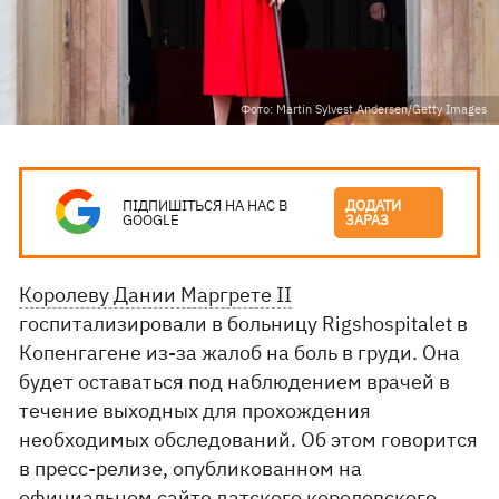
Фото: Martin Sylvest Andersen/Getty Images
ПІДПИШІТЬСЯ НА НАС В
ДОДАТИ
GOOGLE
ЗАРАЗ
Королеву Дании Маргрете II
госпитализировали в больницу Rigshospitalet в
Копенгагене из-за жалоб на боль в груди. Она
будет оставаться под наблюдением врачей в
течение выходных для прохождения
необходимых обследований. Об этом говорится
в пресс-релизе, опубликованном на
официальном
сайте
датского королевского