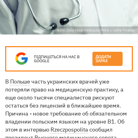
Фото: Julio César Velásquez Mejía с сайта Pixabay
ПІДПИШІТЬСЯ НА НАС В
ДОДАТИ
GOOGLE
ЗАРАЗ
В
Польше
часть украинских врачей уже
потеряли право на медицинскую практику, а
еще около тысячи специалистов рискуют
остаться без лицензий в ближайшее время.
Причина - новое требование об обязательном
владении польским языком на уровне B1. Об
этом в интервью
Rzeczpospolita
сообщил
президент Высшего медицинского совета