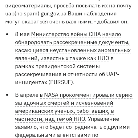
видеоматериалы, просьба посылать их на почту
uap(no spam)
gur.gov.ua
Ваши наблюдения
могут оказаться очень важными, - добавил он.
8 мая
Министерство войны США начало
обнародовать рассекреченные документы,
касающиеся неустановленных аномальных
явлений, известных также как НЛО
в
рамках президентской системы
рассекречивания и отчетности об UAP-
инцидентах (PURSUE).
В апреле
в NASA прокомментировали серию
загадочных смертей и исчезновений
американских ученых, работавших, в
частности, над темой НЛО
. Управление
заявило, что будет сотрудничать с другими
федеральными агентствами по