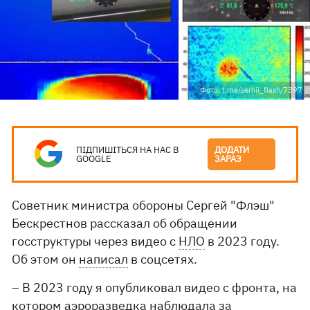
Фото: t.me/serhii_flash/7397
ПІДПИШІТЬСЯ НА НАС В
ДОДАТИ
GOOGLE
ЗАРАЗ
Советник министра обороны Сергей "Флэш"
Бескрестнов рассказал об обращении
госструктуры через видео с
НЛО
в 2023 году.
Об этом он
написал
в соцсетях.
– В 2023 году я опубликовал видео с фронта, на
котором аэроразведка наблюдала за