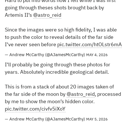
Hard to put into words how I felt while I was first
going through theses shots brought back by
Artemis II’s
@astro_reid
Since the images were so high fidelity, I was able
to push the color to reveal details of the far side
I’ve never seen before
pic.twitter.com/htOLstr6mA
— Andrew McCarthy (@AJamesMcCarthy)
MAY 4, 2026
I’ll probably be going through these photos for
years. Absolutely incredible geological detail.
This is from a stack of about 20 images taken of
the far side of the moon by
@astro_reid
, processed
by me to show the moon’s hidden color.
pic.twitter.com/civfv5iXoY
— Andrew McCarthy (@AJamesMcCarthy)
MAY 5, 2026