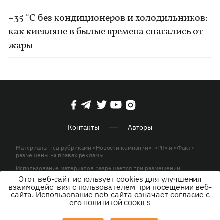
+35 °C без кондиционеров и холодильников:
как киевляне в былые времена спасались от
жары
Контакты
Авторы
Материалы под рубриками «Новости компании», «PR» и «Факт»
размещены на правах рекламы
Использование материалов разрешается при размещении
активной гиперссылки на KP.UA в первом абзаце.
Этот веб-сайт использует cookies для улучшения
взаимодействия с пользователем при посещении веб-
© ООО «ЮЛАВ МЕДИА»,2026. Все права защищены.
сайта. Использование веб-сайта означает согласие с
его
ПОЛИТИКОЙ COOKIES
Дизайн