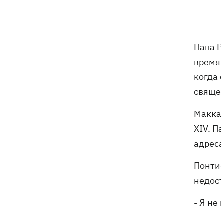
Погода в Украине 6 августа – жара
18:53
отступает, прогнозируют локальные
дожди с грозами
Папа 
Украина будет уничтожать
18:45
время
баллистические установки войск РФ,
- Зеленский
когда 
свяще
18:27
Гарь, дым и смог после обстрелов:
как защитить себя и близких
Макка
XIV. 
Генштаб опроверг разрушение
18:17
Бортницкой станции в Киеве после
адрес
атак РФ
Понти
В МИД отреагировали на резонансное
17:45
недос
заявление Залужного о НАТО - "слова
вырвали из контекста"
- Я не