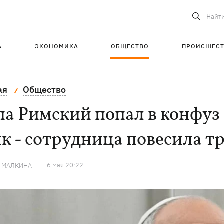
Найт
А
ЭКОНОМИКА
ОБЩЕСТВО
ПРОИСШЕС
ая
Общество
а Римский попал в конфуз
к - сотрудница повесила т
6 мая 20:22
Я МАЛКИНА