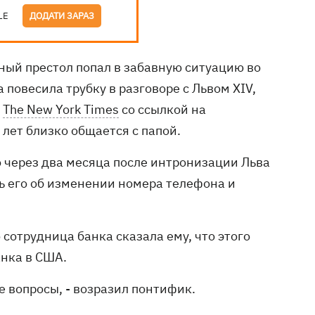
LE
ДОДАТИ ЗАРАЗ
ный престол попал в забавную ситуацию во
повесила трубку в разговоре с Львом XIV,
т
The New York Times
со ссылкой на
лет близко общается с папой.
о через два месяца после интронизации Льва
ь его об изменении номера телефона и
сотрудница банка сказала ему, что этого
анка в США.
ые вопросы, - возразил понтифик.