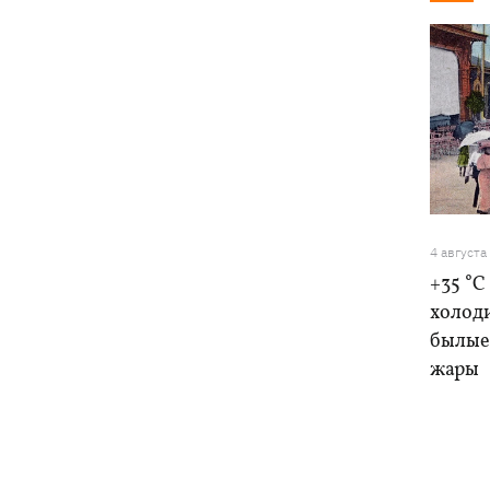
4 августа
+35 °C
холоди
былые 
жары