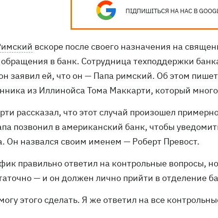
ПІДПИШІТЬСЯ НА НАС В GOOG
Римский
вскоре после своего назначения на священ
 обращения в банк. Сотрудница техподдержки банка 
он заявил ей, что он — Папа римский. Об этом пише
нника из Иллинойса Тома Маккарти, который много 
рти рассказал, что этот случай произошел примерн
Папа позвонил в американский банк, чтобы уведомит
а. Он назвался своим именем — Роберт Превост.
фик правильно ответил на контрольные вопросы, но 
таточно — и он должен лично прийти в отделение б
 могу этого сделать. Я же ответил на все контрольн