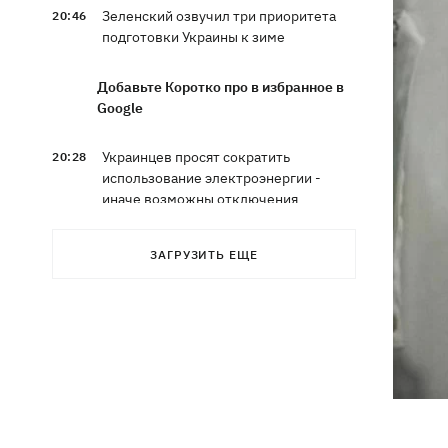
Зеленский озвучил три приоритета
20:46
подготовки Украины к зиме
Добавьте Коротко про в избранное в
Google
Украинцев просят сократить
20:28
использование электроэнергии -
иначе возможны отключения
Тайский футболист погиб от удара
19:50
ЗАГРУЗИТЬ ЕЩЕ
молнии прямо на поле
Совет нацбезопасности утвердил
19:47
План стойкости Киева, - Клименко
Мудрик сыграл за Челси - впервые за
19:19
615 дней