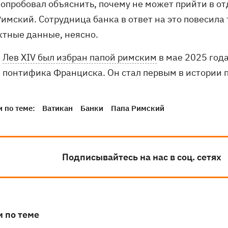
попробовал объяснить, почему не может прийти в от
имский. Сотрудница банка в ответ на это повесила 
ктные данные, неясно.
Лев XIV был избран папой римским
в мае 2025 год
понтифика Франциска. Он стал первым в истории 
 по теме:
Ватикан
Банки
Папа Римский
Подписывайтесь на нас в соц. сетях
и по теме