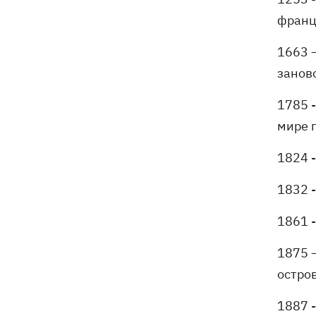
франц
1663 –
занов
1785 
мире 
1824 
1832 
1861 
1875 
остро
1887 