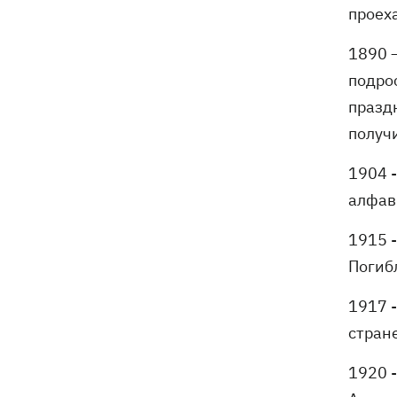
проеха
1890 
подрос
празд
получи
1904 
алфав
1915 
Погиб
1917 
стране
1920 