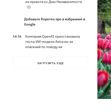
из проекта ко Дню Независимости
Добавьте Коротко про в избранное в
Google
Компания OpenAI приостановила
18:16
тесты ИИ-модели Astra из-за
опасений по поводу ее
кибервозможностей
ЗАГРУЗИТЬ ЕЩЕ
В Болгарии дрон взорвался недалеко
17:48
от крупного газопровода
После длительной болезни в
17:07
Аргентине умер отец Лионеля Месси
В Марганце и соседних населенных
16:39
пунктах возобновили водоснабжение