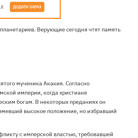
LE
ДОДАТИ ЗАРАЗ
ланетариев. Верующие сегодня чтят память
вятого мученика Акакия. Согласно
мской империи, когда христиане
еским богам. В некоторых преданиях он
 имевший высокое положение, но избравший
фликту с имперской властью, требовавшей