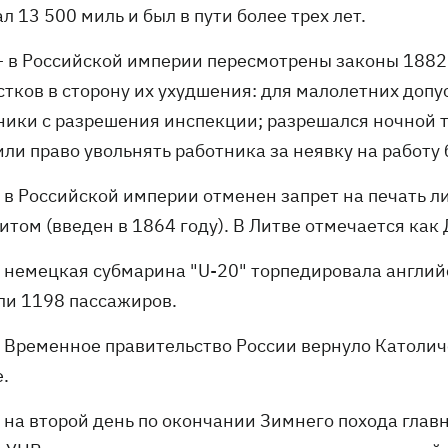
л 13 500 миль и был в пути более трех лет.
– в Российской империи пересмотрены законы 1882 
тков в сторону их ухудшения: для малолетних допус
ники с разрешения инспекции; разрешался ночной т
ли право увольнять работника за неявку на работу б
- в Российской империи отменен запрет на печать 
итом (введен в 1864 году). В Литве отмечается как
- немецкая субмарина "U-20" торпедировала англий
ли 1198 пассажиров.
- Временное правительство России вернуло Католич
.
- на второй день по окончании Зимнего похода глав