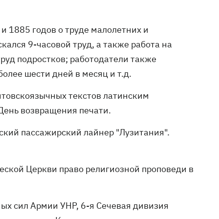
и 1885 годов о труде малолетних и
кался 9-часовой труд, а также работа на
руд подростков; работодатели также
олее шести дней в месяц и т.д.
литовскоязычных текстов латинским
 День возвращения печати.
ский пассажирский лайнер "Лузитания".
еской Церкви право религиозной проповеди в
ных сил Армии УНР, 6-я Сечевая дивизия