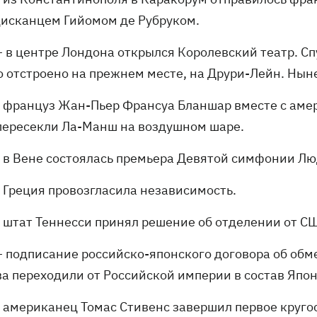
исканцем Гийомом де Рубруком.
 в центре Лондона открылся Королевский театр. Спу
о отстроено на прежнем месте, на Друри-Лейн. Ныне
- француз Жан-Пьер Франсуа Бланшар вместе с а
пересекли Ла-Манш на воздушном шаре.
- в Вене состоялась премьера Девятой симфонии Лю
- Греция провозгласила независимость.
- штат Теннесси принял решение об отделении от С
– подписание российско-японского договора об обм
ва переходили от Российской империи в состав Япон
- американец Томас Стивенс завершил первое круго