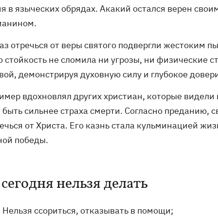
ия в языческих обрядах. Акакий остался верен свои
ианином.
каз отречься от веры святого подвергли жестоким п
го стойкость не сломила ни угрозы, ни физические 
ой, демонстрируя духовную силу и глубокое довери
имер вдохновлял других христиан, которые видели 
 быть сильнее страха смерти. Согласно преданию, 
ечься от Христа. Его казнь стала кульминацией жи
ной победы.
 сегодня нельзя делать
Нельзя ссориться, отказывать в помощи;