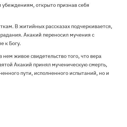
м убеждениям, открыто признав себя
ыткам. В житийных рассказах подчеркивается,
страдания. Акакий переносил мучения с
е к Богу.
в нем живое свидетельство того, что вера
святой Акакий принял мученическую смерть,
зненного пути, исполненного испытаний, но и