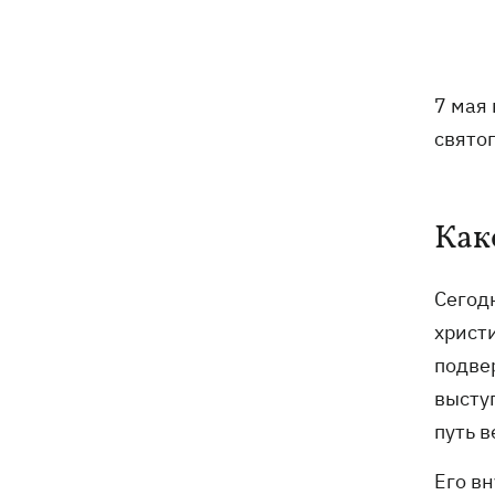
Россияне атаковали рейсовый
16:11
автобус в Никополе - есть жертвы
7 мая 
16:00
Конец света на 7 секунд: соцсети в
панике, ожидая 12 августа, и при чем
свято
тут НАСА
В США заверили, что Киев согласился
15:51
не нападать на нероссийские танкеры
Как
в Черном море
Сегод
США будут ежемесячно поставлять
15:28
Украине ракеты для Patriot, -
христ
Зеленский
подве
высту
В Польше опровергли заявления о
15:08
депортации украинцев призывного
путь в
возраста — "это популизм"
Его в