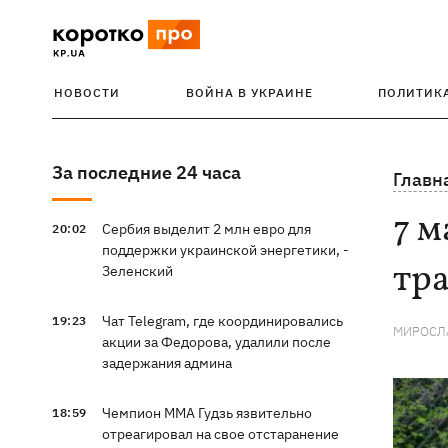
НОВОСТИ
ВОЙНА В УКРАИНЕ
ПОЛИТИК
За последние 24 часа
Главн
7 м
Сербия выделит 2 млн евро для
20:02
поддержки украинской энергетики, -
тра
Зеленский
Чат Telegram, где координировались
19:23
МИРОСЛ
акции за Федорова, удалили после
задержания админа
Чемпион ММА Гудзь язвительно
18:59
отреагировал на свое отстаранение