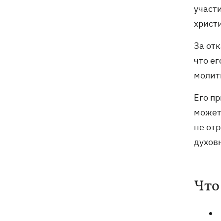
участ
христ
За от
что е
молитв
Его пр
может
не отр
духов
Что