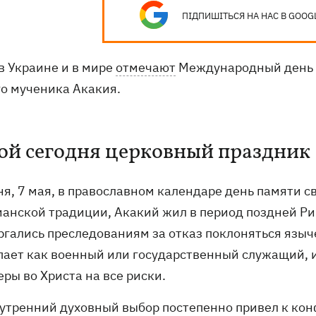
ПІДПИШІТЬСЯ НА НАС В GOOG
в Украине и в мире
отмечают
Международный день п
го мученика Акакия.
ой сегодня церковный праздник
ня, 7 мая, в православном календаре день памяти с
ианской традиции, Акакий жил в период поздней Ри
ргались преследованиям за отказ поклоняться языч
пает как военный или государственный служащий,
еры во Христа на все риски.
нутренний духовный выбор постепенно привел к кон