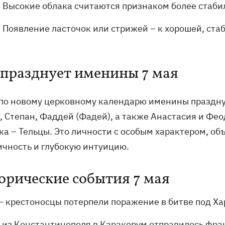
Высокие облака считаются признаком более стаби
Появление ласточок или стрижей – к хорошей, стаб
 празднует именины 7 мая
 по новому церковному календарю именины праздную
, Степан, Фаддей (Фадей), а также Анастасия и Фео
ка – Тельцы. Это личности с особым характером, об
ичность и глубокую интуицию.
орические события 7 мая
— крестоносцы потерпели поражение в битве под Ха
- из Константинополя в Каракорум отправилось фран