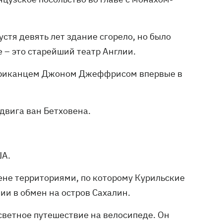
стя девять лет здание сгорело, но было
 – это старейший театр Англии.
мериканцем Джоном Джеффрисом впервые в
двига ван Бетховена.
ША.
ене территориями, по которому Курильские
ии в обмен на остров Сахалин.
светное путешествие на велосипеде. Он