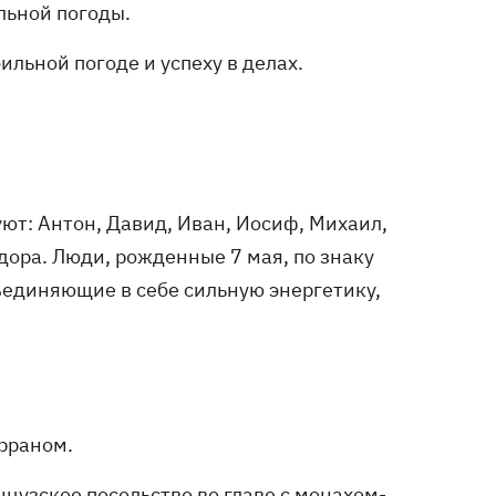
льной погоды.
ильной погоде и успеху в делах.
т: Антон, Давид, Иван, Иосиф, Михаил,
дора. Люди, рожденные 7 мая, по знаку
ъединяющие в себе сильную энергетику,
рраном.
цузское посольство во главе с монахом-