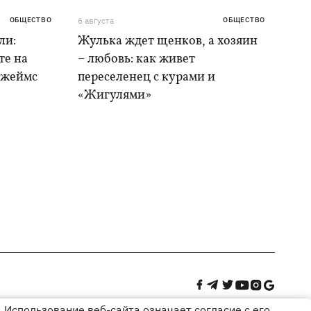
ОБЩЕСТВО
6 августа
ОБЩЕСТВО
ли:
Жулька ждет щенков, а хозяин
те на
– любовь: как живет
Джеймс
переселенец с курами и
«Жигулями»
 Использование веб-сайта означает согласие с его