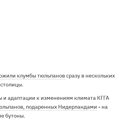
тожили клумбы тюльпанов
сразу в нескольких
 столицы.
 и адаптации к изменениям климата КГГА
 тюльпанов, подаренных Нидерландами
- на
ие бутоны.