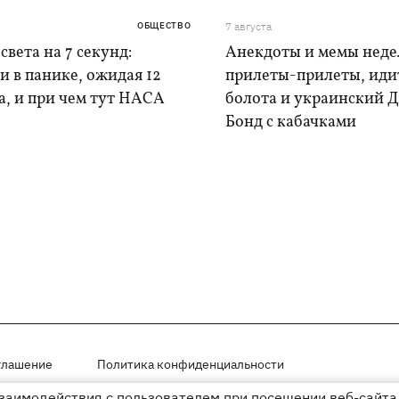
ОБЩЕСТВО
7 августа
света на 7 секунд:
Анекдоты и мемы неде
и в панике, ожидая 12
прилеты-прилеты, иди
а, и при чем тут НАСА
болота и украинский 
Бонд с кабачками
глашение
Политика конфиденциальности
взаимодействия с пользователем при посещении веб-сайта.