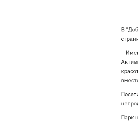
Зеленский анонсировал новые
21:12
дипломатические контакты ради
усиления ПВО
Израиль отверг мирный план Трампа
В "До
20:37
по Газе
стран
В Германии из-за засухи из-под воды
20:03
– Име
появились "камни голода"
Активн
красо
Россия три дня подряд атакует
19:35
"Нефтегаз" в разных регионах
вместе
Украины
Посет
Россия уничтожила склад ВОЗ в
18:53
непро
Днепре с лекарством для фронта
Парк 
В центре Приштины сняли украинский
18:16
флаг после визита Зеленского в
Сербию