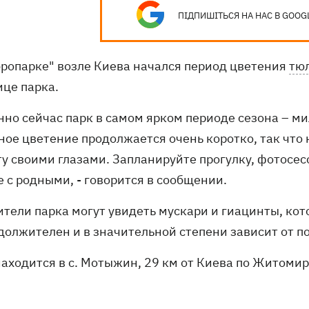
ПІДПИШІТЬСЯ НА НАС В GOOG
бропарке" возле Киева начался период цветения
тю
ице парка.
нно сейчас парк в самом ярком периоде сезона – м
ое цветение продолжается очень коротко, так что н
ту своими глазами. Запланируйте прогулку, фотосе
 с родными, - говорится в сообщении.
ители парка могут увидеть мускари и гиацинты, кот
должителен и в значительной степени зависит от п
находится в с. Мотыжин, 29 км от Киева по Житомир