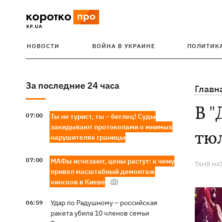
НОВОСТИ
ВОЙНА В УКРАИНЕ
ПОЛИТИК
За последние 24 часа
Главн
В 
07:00
Ты не турист, ты – беглец! Суды
закидывают протоколами о мнимых
тю
нарушителях границы
07:00
МАФы исчезают, цены растут: к чему
ТАНЯ НА
привел масштабный демонтаж
киосков в Киеве
Удар по Радушному – российская
06:59
ракета убила 10 членов семьи