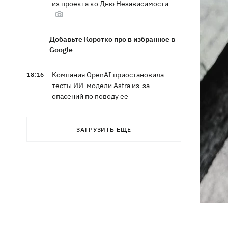
из проекта ко Дню Независимости
Добавьте Коротко про в избранное в
Google
Компания OpenAI приостановила
18:16
тесты ИИ-модели Astra из-за
опасений по поводу ее
кибервозможностей
ЗАГРУЗИТЬ ЕЩЕ
В Болгарии дрон взорвался недалеко
17:48
от крупного газопровода
После длительной болезни в
17:07
Аргентине умер отец Лионеля Месси
В Марганце и соседних населенных
16:39
пунктах возобновили водоснабжение