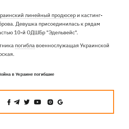
краинский линейный продюсер
и кастинг-
оброва. Девушка присоединилась к рядам
астью 10-й ОДШБр "Эдельвейс".
отника
погибла
военнослужащая Украинской
рская.
Война в Украине погибшие