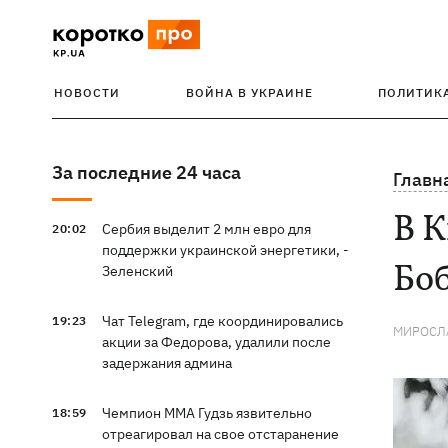
НОВОСТИ
ВОЙНА В УКРАИНЕ
ПОЛИТИК
За последние 24 часа
Главн
В 
Сербия выделит 2 млн евро для
20:02
поддержки украинской энергетики, -
Боб
Зеленский
Чат Telegram, где координировались
19:23
МИРОСЛ
акции за Федорова, удалили после
задержания админа
Чемпион ММА Гудзь язвительно
18:59
отреагировал на свое отстаранение