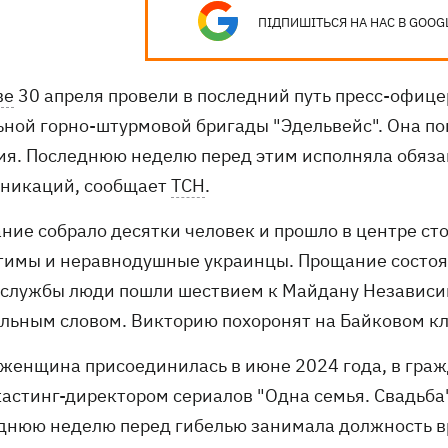
ПІДПИШІТЬСЯ НА НАС В GOOG
ве
30 апреля провели в последний путь пресс-офицер
ьной горно-штурмовой бригады "Эдельвейс". Она по
ия. Последнюю неделю перед этим исполняла обяза
никаций, сообщает
ТСН
.
ние собрало десятки человек и прошло в центре сто
тимы и неравнодушные украинцы. Прощание состоя
 службы люди пошли шествием к Майдану Независим
льным словом. Викторию похоронят на Байковом кл
 женщина присоединилась в июне 2024 года, в гра
астинг-директором сериалов "Одна семья. Свадьба",
днюю неделю перед гибелью занимала должность 