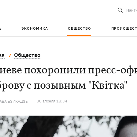
Найт
А
ЭКОНОМИКА
ОБЩЕСТВО
ПРОИСШЕС
ая
Общество
Киеве похоронили пресс-о
рову с позывным "Квітка"
30 апреля 18:34
АВА БЗИКАДЗЕ