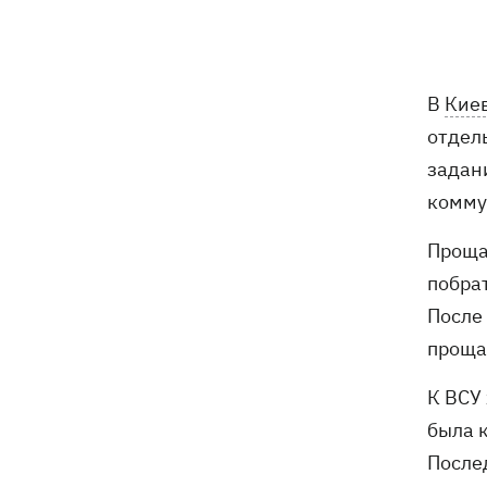
Россияне атаковали рейсовый
16:11
автобус в Никополе - есть жертвы
В
Кие
16:00
Конец света на 7 секунд: соцсети в
панике, ожидая 12 августа, и при чем
отдел
тут НАСА
задан
В США заверили, что Киев согласился
15:51
комму
не нападать на нероссийские танкеры
в Черном море
Проща
побра
США будут ежемесячно поставлять
15:28
После
Украине ракеты для Patriot, -
Зеленский
проща
К ВСУ
В Польше опровергли заявления о
15:08
депортации украинцев призывного
была к
возраста — "это популизм"
После