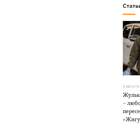
Стать
6 августа
Жульк
– любо
пересе
«Жигу