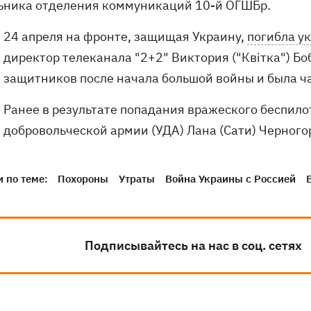
ьника отделения коммуникаций 10-й ОГШБр.
24 апреля на фронте, защищая Украину,
погибла у
директор телеканала "2+2" Виктория ("Квітка") Б
защитников после начала большой войны и была ч
Ранее в результате попадания вражеского беспил
добровольческой армии (УДА) Лана (Сати) Черного
 по теме:
Похороны
Утраты
Война Украины с Россией
Подписывайтесь на нас в соц. сетях