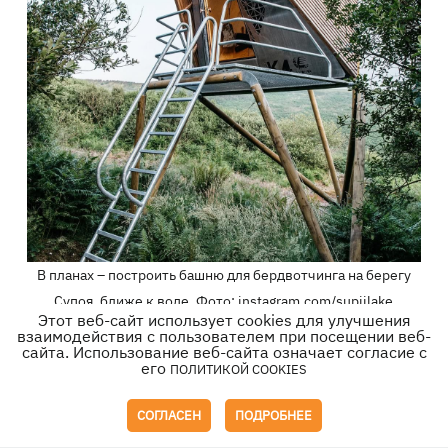
В планах – построить башню для бердвотчинга на берегу
Супоя, ближе к воде. Фото: instagram.com/supiilake
Этот веб-сайт использует cookies для улучшения
взаимодействия с пользователем при посещении веб-
Второй объект - это мастерская. Мне лично
сайта. Использование веб-сайта означает согласие с
очень нравится работать с деревом - это
его
ПОЛИТИКОЙ COOKIES
давнее увлечение. Раньше я делал разные
СОГЛАСЕН
ПОДРОБНЕЕ
изделия, и сейчас решил создать для этого
отдельное пространство. Благодаря проекту