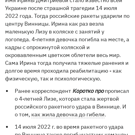
Имя Ирины Дмитриевой стало известно всей
Украине после страшной трагедии 14 июля
2022 года. Тогда российские ракеты ударили по
центру Винницы. Ирина как раз везла
маленькую Лизу в коляске с занятий у
логопеда. 4-летняя девочка погибла на месте, а
кадры с опрокинутой коляской и
окровавленным цветком облетели весь мир.
Сама Ирина тогда получила тяжелые ранения и
долгое время проходила реабилитацию - как
физическую, так и психологическую.
Ранее корреспондент
Коротко про
прописал
о 4-летней Лизе, которая стала жертвой
российского ракетного удара в Виннице. И
о том,
как жила девочка до гибели
.
14 июля 2022 г. во время ракетного удара
по Виннице также погиб участник команды