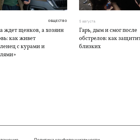
ОБЩЕСТВО
5 августа
а ждет щенков, а хозяин
Гарь, дым и смог после
вь: как живет
обстрелов: как защитит
ленец с курами и
близких
лями»
глашение
Политика конфиденциальности