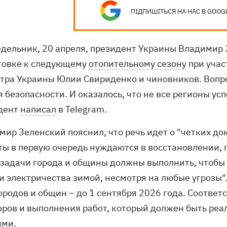
ПІДПИШІТЬСЯ НА НАС В GOOG
едельник, 20 апреля, президент Украины Владимир 
товке к следующему
отопительному сезону
при учас
тра Украины Юлии Свириденко и чиновников. Вопро
 безопасности. И оказалось, что не все регионы ус
дент
написал
в Telegram.
мир Зеленский пояснил, что речь идет о "четких до
ты в первую очередь нуждаются в восстановлении, 
 задачи города и общины должны выполнить, чтобы
 и электричества зимой, несмотря на любые угрозы"
городов и общин – до 1 сентября 2026 года. Соотве
оров и выполнения работ, который должен быть ре
ями.