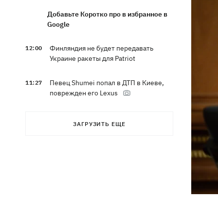
Добавьте Коротко про в избранное в
Google
Финляндия не будет передавать
12:00
Украине ракеты для Patriot
Певец Shumei попал в ДТП в Киеве,
11:27
поврежден его Lexus
Александр Пономарев в свое 53-
10:46
ЗАГРУЗИТЬ ЕЩЕ
летие объявил, что написал
приключенческий роман
Сын Байдена рассказал, что рак экс-
10:21
президента США прогрессирует
Зеленский доволен результатами 40-
09:37
дневной операции по принуждению
России к миру