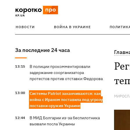
НОВОСТИ
ВОЙНА В УКРАИНЕ
ПОЛИТИК
За последние 24 часа
Главн
Рег
В полиции прокомментировали
13:15
задержание соорганизатора
теп
протестов против отставки Федорова
13:00
Системы Patriot заканчиваются: как
МИРОСЛ
война с Ираном поставила под угрозу
поставки оружия Украине
В МИД Болгарии из-за беспилотника
12:44
вызвали посла Украины