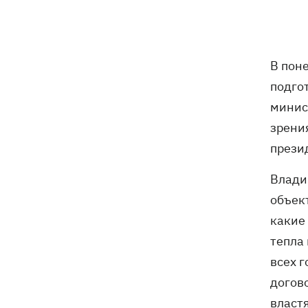
Ракеты, атаковавшие Одессу, сбить не
09:03
удалось, следует из сводки ВС ВСУ
В пон
Турция предложила России и Украине
08:34
подго
объявить мораторий на удары в
минис
Черном море
зрения
08:00
Опошня: как стать гончаром за три
прези
недели и выиграть 1000 долларов за
глиняного монстра
Влади
объек
Россия нанесла удар по Харькову:
07:52
частично разрушена десятиэтажка,
какие
погибли люди
тепла
всех 
догов
власт