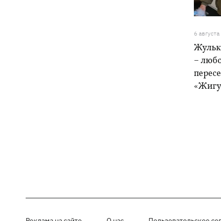
6 августа
Жульк
– любо
пересе
«Жигу
Реклама на сайте
О нас
Пользовательское со