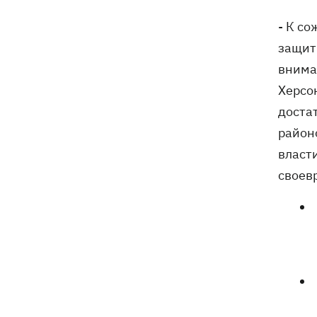
- К с
защит
внима
Херсо
доста
район
власт
своев