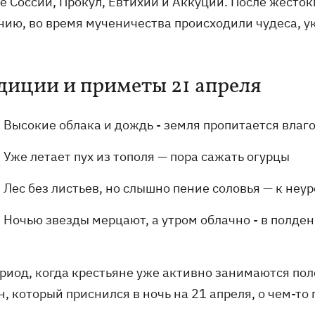
 Соссий, Прокул, Евтихий и Аккуций. После жестоки
нию, во время мученичества происходили чудеса, у
диции и приметы 21 апреля
Высокие облака и дождь - земля пропитается влаг
Уже летает пух из тополя — пора сажать огурцы
Лес без листьев, но слышно пение соловья — к неу
Ночью звезды мерцают, а утром облачно - в полден
ериод, когда крестьяне уже активно занимаются по
н, который приснился в ночь на 21 апреля, о чем-то