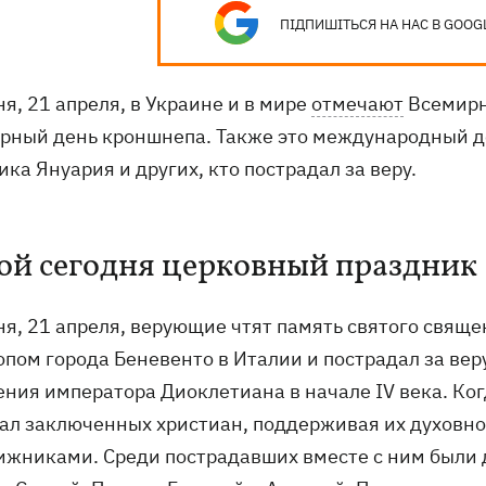
ПІДПИШІТЬСЯ НА НАС В GOOG
я, 21 апреля, в Украине и в мире
отмечают
Всемирн
рный день кроншнепа. Также это международный де
ка Януария и других, кто пострадал за веру.
ой сегодня церковный праздник
ня, 21 апреля, верующие чтят память святого свяще
опом города Беневенто в Италии и пострадал за вер
ения императора Диоклетиана в начале IV века. Ко
ал заключенных христиан, поддерживая их духовно.
ижниками. Среди пострадавших вместе с ним были д