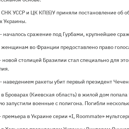
- СНК УССР и ЦК КП(б)У приняли постановление об о
х Украины.
— началось сражение под Гурбами, крупнейшее сра
- женщинам во Франции предоставлено право голоса
– новой столицей Бразилии стал специально для эт
лия.
— наведением ракеты убит первый президент Чечен
 в Броварах (Киевская область) в жилой дом попала
ую запустили военные с полигона. Погибли нескольк
– премьера в Украине серии «I, Roommate» мультсе