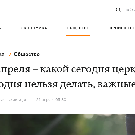
Найт
А
ЭКОНОМИКА
ОБЩЕСТВО
ПРОИСШЕС
ая
Общество
апреля – какой сегодня це
одня нельзя делать, важные
21 апреля 05:30
АВА БЗИКАДЗЕ