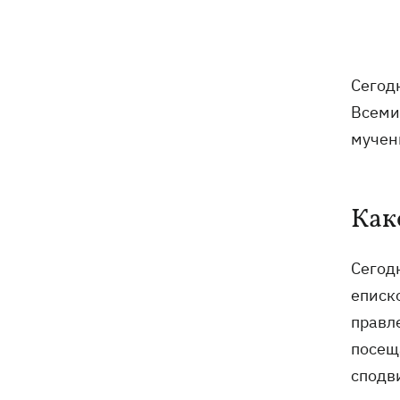
увольнении еще четырех послов
Сердце не выдержало - в результате
19:19
атаки РФ в приюте на Киевщине
Сегодн
погибли собаки
Всеми
Российские дроны уничтожили депо
19:15
мучени
"Укрпочты" в Павлограде, погибли
сотрудники
Как
Зеленский учредил новый праздник -
18:43
День войск связи и
кибербезопасности ВСУ
Сегод
еписк
Украинский кандидат в судьи МКС
18:13
Кишакевич не прошел тест на знание
правл
языков
посещ
сподв
18:05
Кадровая реформа Драпатого:
Валерий Маркус может стать