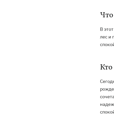
Что
В это
лес и 
споко
Кто
Сегод
рожде
сочет
надеж
споко