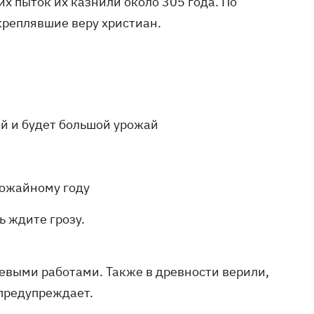
х пыток их казнили около 305 года. По
креплявшие веру христиан.
ой и будет большой урожай
рожайному году
ь ждите грозу.
левыми работами. Также в древности верили,
 предупреждает.