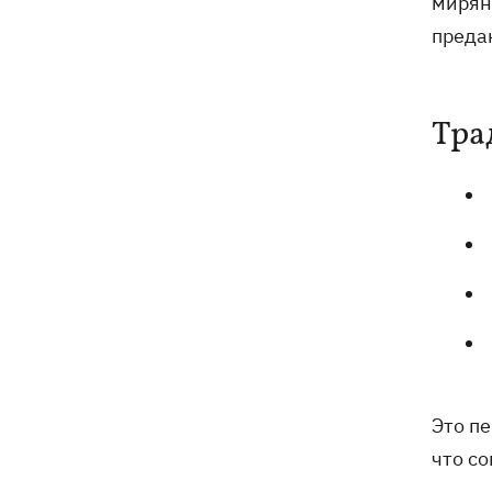
миряне
«генералом всех сержантов» ВСУ
преда
Тра
Это п
что со