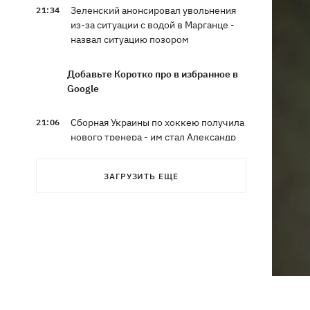
Зеленский анонсировал увольнения
21:34
из-за ситуации с водой в Марганце -
назвал ситуацию позором
Добавьте Коротко про в избранное в
Google
Сборная Украины по хоккею получила
21:06
нового тренера - им стал Александр
Бобкин
ЗАГРУЗИТЬ ЕЩЕ
Зеленский поручил подготовить
20:39
против РФ специальную
санкционную операцию
Дроны СБУ поразили два корабля ФСБ
20:12
РФ "Балаклава" и "Керчь"
Зеленский подписал указы об
19:40