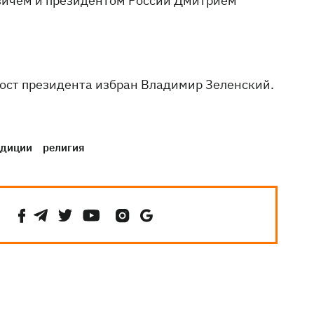
вичем и президентом России Дмитрием
пост президента избран Владимир Зеленский.
адиции
религия