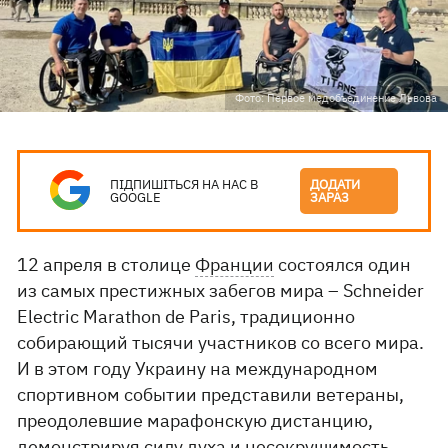
Фото: Первое медобъединение Львова
ПІДПИШІТЬСЯ НА НАС В
ДОДАТИ
GOOGLE
ЗАРАЗ
12 апреля в столице
Франции
состоялся один
из самых престижных забегов мира – Schneider
Electric Marathon de Paris, традиционно
собирающий тысячи участников со всего мира.
И в этом году Украину на международном
спортивном событии представили ветераны,
преодолевшие марафонскую дистанцию,
демонстрируя силу духа и несокрушимость,