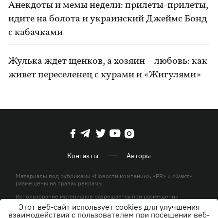
Анекдоты и мемы недели: прилеты-прилеты,
идите на болота и украинский Джеймс Бонд
с кабачками
Жулька ждет щенков, а хозяин – любовь: как
живет переселенец с курами и «Жигулями»
Контакты
Авторы
Материалы под рубриками «Новости компании», «PR» и «Факт»
размещены на правах рекламы
Использование материалов разрешается при размещении
активной гиперссылки на KP.UA в первом абзаце.
Этот веб-сайт использует cookies для улучшения
взаимодействия с пользователем при посещении веб-
© ООО «ЮЛАВ МЕДИА»,2026. Все права защищены.