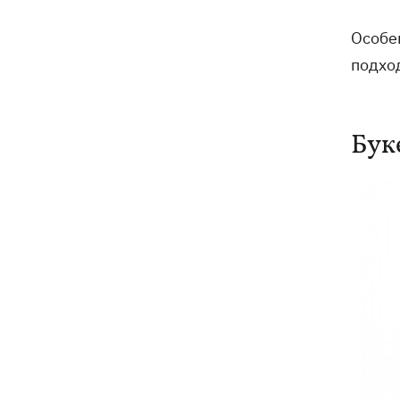
Особе
подхо
Бук