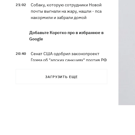
Собаку, которую сотрудники Новой
21:02
почты выгнали на жару, нашли - пса
накормили и забрали домой
Добавьте Коротко про в избранное в
Google
Сенат США одобрил законопроект
20:40
Грэма об "адских санкциях" против РФ
Зеленский впервые прибыл в Сербию
20:14
ЗАГРУЗИТЬ ЕЩЕ
и рассказал о целях визита
Во Львове ввели карантинные
20:04
ограничения из-за обнаружения
бешенства у кота
Украина и Польша завершили
19:49
эксгумацию жертв Волынской