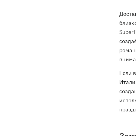
трагедии в двух селах на Волыни
Доста
В Будапеште после обмеления Дуная
19:16
близк
подняли со дна мотоцикл вермахта и
останки двух солдат
Super
созда
19:00
Анекдоты и мемы недели: прилеты-
роман
прилеты, идите на болота и
украинский Джеймс Бонд с
внима
кабачками
Если 
Тысяча незаконно списанных мужчин
18:53
Итали
- суд заключил под стражу экс-
начальника Мукачевского ТЦК
созда
испол
Дроны ВСУ поразили 10
18:48
празд
электроподстанций, 6 судов
"теневого флота" и базу ФСБ в Крыму
Навроцкий в годовщину своего
18:20