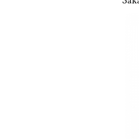
Зак
президентства пообещал
поддерживать Украину в борьбе с РФ