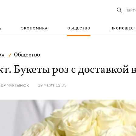
Найт
А
ЭКОНОМИКА
ОБЩЕСТВО
ПРОИСШЕС
ая
Общество
т. Букеты роз с доставкой 
29 марта 12:35
НДР МАРТЫНЮК