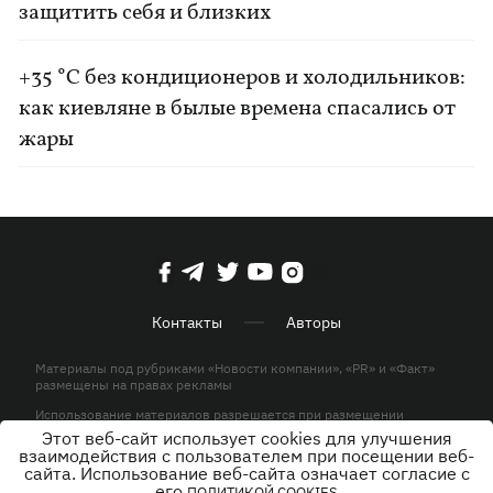
защитить себя и близких
+35 °C без кондиционеров и холодильников:
как киевляне в былые времена спасались от
жары
Контакты
Авторы
Материалы под рубриками «Новости компании», «PR» и «Факт»
размещены на правах рекламы
Использование материалов разрешается при размещении
активной гиперссылки на KP.UA в первом абзаце.
Этот веб-сайт использует cookies для улучшения
взаимодействия с пользователем при посещении веб-
© ООО «ЮЛАВ МЕДИА»,2026. Все права защищены.
сайта. Использование веб-сайта означает согласие с
его
ПОЛИТИКОЙ COOKIES