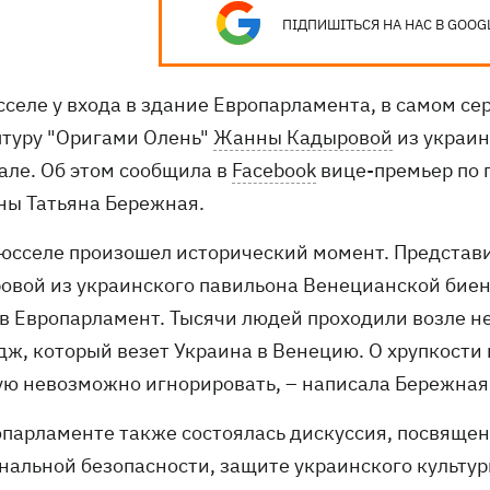
ПІДПИШІТЬСЯ НА НАС В GOOG
селе у входа в здание Европарламента, в самом сер
птуру "Оригами Олень"
Жанны Кадыровой
из украин
але. Об этом сообщила в
Facebook
вице-премьер по 
ны Татьяна Бережная.
рюсселе произошел исторический момент. Представ
овой из украинского павильона Венецианской биен
 в Европарламент. Тысячи людей проходили возле не
дж, который везет Украина в Венецию. О хрупкости 
ую невозможно игнорировать, – написала Бережная
опарламенте также состоялась дискуссия, посвящен
нальной безопасности, защите украинского культу