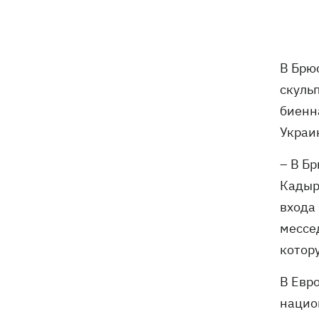
Россияне ударили по железной
13:08
дороге в Лозовой, есть погибшие и
раненые
В Брюс
скуль
Три квартиры, Mercedes и дом: что
12:52
биенн
фигурирует в подозрении экс-посла
Стефанишиной
Украи
Великобритания ввела новые санкции
– В Б
12:29
против России
Кадыр
входа
В Киеве задержали главу частного
12:26
мессе
медцентра, из-за действий которого
погибли двое новорожденных
котор
На Закарпатье – масштабные обыски
11:41
В Евр
в ТЦК
нацио