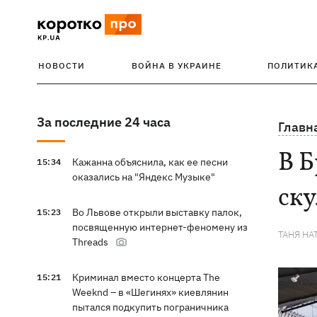
НОВОСТИ
ВОЙНА В УКРАИНЕ
ПОЛИТИК
За последние 24 часа
Главн
В Б
Кажанна объяснила, как ее песни
15:34
оказались на "Яндекс Музыке"
ск
Во Львове открыли выставку палок,
15:23
посвященную интернет-феномену из
ТАНЯ НА
Threads
Криминал вместо концерта The
15:21
Weeknd – в «Шегинях» киевлянин
пытался подкупить пограничника