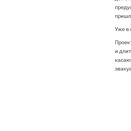
преду
пришл
Уже в
Проек
и дли
касаю
эваку