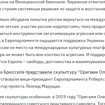
ьона на Венецианской биеннале. Бережная отметила
е строим системные решения по защите и восстано
ельно обсудили попытки россии вернуться на межд
ия четкая: участие россии недопустимо, пока продо
виться инструментом легитимизации агрессии или 
, в Европарламенте ощущается поддержка Украины 
оссии не место на международных культурных платф
ура не может быть вне контекста агрессии. И подде
тся Европа – свободы, достоинства и взаимоуважен
 в
Брюсселе
представили
скульптуру "Оригами Ол
тствовали вице-президент Европарламента Робертс
атор проекта Леонид Марущак.
ия скульптуры особенная: в 2019 году "Оригами Оле
ированного советского реактивного самолета. Тогда