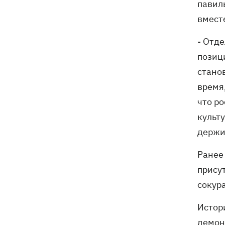
павил
вмест
- Отд
позиц
стано
время
что р
культ
держи
Ранее
прису
сокур
Истор
демонт