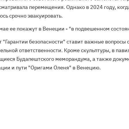
сматривала перемещения. Однако в 2024 году, когда
ось срочно эвакуировать.
 мае ее покажут в Венеции - "в подвешенном состоя
т "Гарантии безопасности" ставит важные вопросы
тельной ответственности. Кроме скульптуры, в пав
щиеся Будапештского меморандума, а также доку
ации и пути "Оригами Оленя" в Венецию.