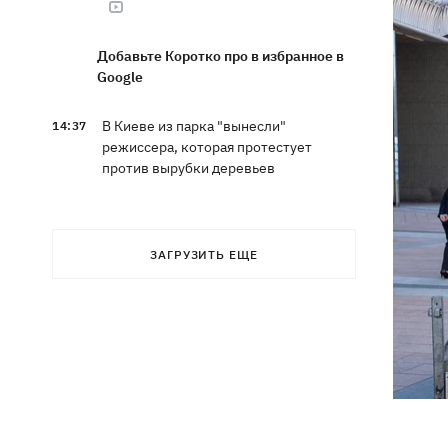
Добавьте Коротко про в избранное в
Google
В Киеве из парка "вынесли"
14:37
режиссера, которая протестует
против вырубки деревьев
Кто станет новым послом в США:
14:28
технократ Свириденко или «лучший
ЗАГРУЗИТЬ ЕЩЕ
солдат» Палиса
В Украину идет атмосферный фронт с
14:12
грозами, дождями и похолоданием –
погода на 7 августа
В ЕС начали действовать новые
13:41
условия защиты для украинцев -
больше не для "уклонистов"