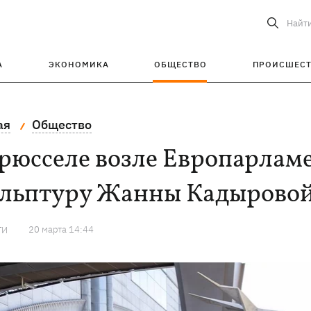
Найт
А
ЭКОНОМИКА
ОБЩЕСТВО
ПРОИСШЕС
ая
Общество
рюсселе возле Европарлам
ульптуру Жанны Кадыровой
20 марта 14:44
ТИ