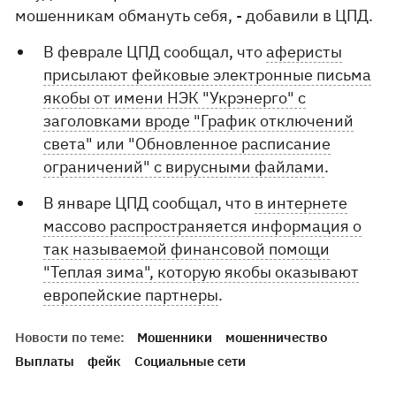
мошенникам обмануть себя, - добавили в ЦПД.
В феврале ЦПД сообщал, что
аферисты
присылают фейковые электронные письма
якобы от имени НЭК "Укрэнерго" с
заголовками вроде "График отключений
света" или "Обновленное расписание
ограничений" с вирусными файлами
.
В январе ЦПД сообщал, что
в интернете
массово распространяется информация о
так называемой финансовой помощи
"Теплая зима", которую якобы оказывают
европейские партнеры
.
Новости по теме:
Мошенники
мошенничество
Выплаты
фейк
Социальные сети