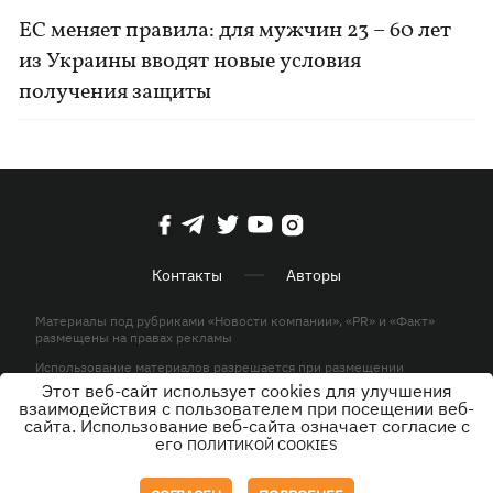
ЕС меняет правила: для мужчин 23 – 60 лет
из Украины вводят новые условия
получения защиты
Контакты
Авторы
Материалы под рубриками «Новости компании», «PR» и «Факт»
размещены на правах рекламы
Использование материалов разрешается при размещении
активной гиперссылки на KP.UA в первом абзаце.
Этот веб-сайт использует cookies для улучшения
взаимодействия с пользователем при посещении веб-
© ООО «ЮЛАВ МЕДИА»,2026. Все права защищены.
сайта. Использование веб-сайта означает согласие с
его
ПОЛИТИКОЙ COOKIES
Дизайн