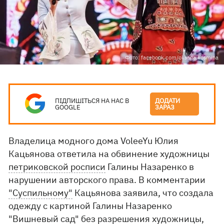
Фото: facebook.com/oksana.kosmina
ПІДПИШІТЬСЯ НА НАС В
ДОДАТИ
GOOGLE
ЗАРАЗ
Владелица модного дома VoleeYu Юлия
Кацьянова ответила на обвинение художницы
петриковской росписи
Галины Назаренко в
нарушении авторского права. В комментарии
"Суспильному"
Кацьянова заявила, что создала
одежду с картиной Галины Назаренко
"Вишневый сад" без разрешения художницы,