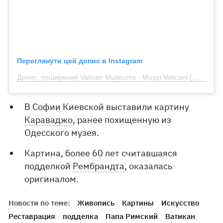
Переглянути цей допис в Instagram
Допис, поширений Vatican Museums - Musei Vaticani (@vaticanmuseums)
В Софии Киевской выставили картину
Караваджо
, ранее похищенную из
Одесского музея.
Картина, более 60 лет считавшаяся
подделкой
Рембрандта
, оказалась
оригиналом.
Новости по теме:
Живопись
Картины
Искусство
Реставрация
подделка
Папа Римский
Ватикан