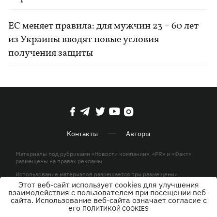
ЕС меняет правила: для мужчин 23 – 60 лет
из Украины вводят новые условия
получения защиты
Контакты
Авторы
Материалы под рубриками «Новости компании», «PR» и «Факт»
размещены на правах рекламы
Использование материалов разрешается при размещении
активной гиперссылки на KP.UA в первом абзаце.
Этот веб-сайт использует cookies для улучшения
взаимодействия с пользователем при посещении веб-
© ООО «ЮЛАВ МЕДИА»,2026. Все права защищены.
сайта. Использование веб-сайта означает согласие с
его
ПОЛИТИКОЙ COOKIES