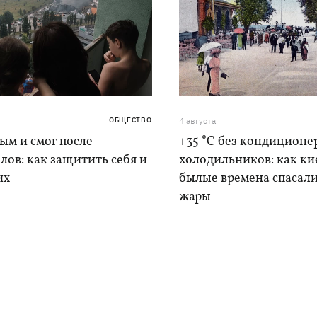
ОБЩЕСТВО
4 августа
дым и смог после
+35 °C без кондиционе
лов: как защитить себя и
холодильников: как ки
их
былые времена спасали
жары