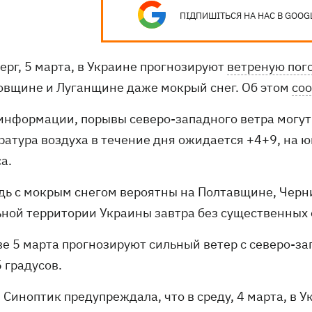
ПІДПИШІТЬСЯ НА НАС В GOOG
ерг, 5 марта, в Украине прогнозируют
ветреную пог
овщине и Луганщине даже мокрый снег. Об этом
со
 информации, порывы северо-западного ветра могут 
ратура воздуха в течение дня ожидается +4+9, на ю
а.
дь с мокрым снегом вероятны на Полтавщине, Черн
ьной территории Украины завтра без существенных 
ве 5 марта прогнозируют сильный ветер с северо-за
+5 градусов.
Синоптик предупреждала, что в среду, 4 марта, в 