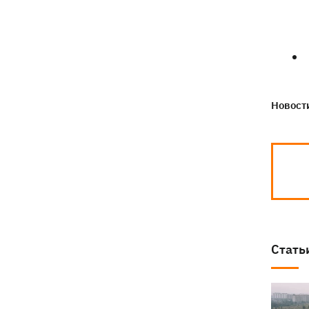
«генералом всех сержантов» ВСУ
Новости
Стать