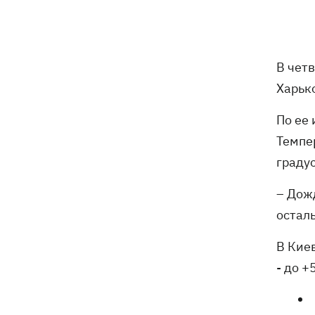
увольнении еще четырех послов
Сердце не выдержало - в результате
19:19
атаки РФ в приюте на Киевщине
В четв
погибли собаки
Харьк
Российские дроны уничтожили депо
19:15
"Укрпочты" в Павлограде, погибли
По ее
сотрудники
Темпе
градус
Зеленский учредил новый праздник -
18:43
День войск связи и
– Дож
кибербезопасности ВСУ
остал
Украинский кандидат в судьи МКС
18:13
В Кие
Кишакевич не прошел тест на знание
языков
- ​​до 
18:05
Кадровая реформа Драпатого:
Валерий Маркус может стать