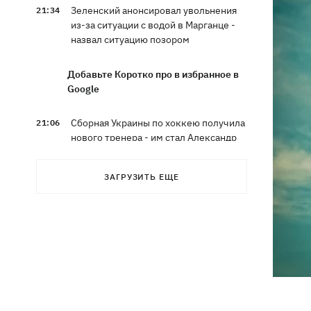
Зеленский анонсировал увольнения
21:34
из-за ситуации с водой в Марганце -
назвал ситуацию позором
Добавьте Коротко про в избранное в
Google
Сборная Украины по хоккею получила
21:06
нового тренера - им стал Александр
Бобкин
ЗАГРУЗИТЬ ЕЩЕ
Зеленский поручил подготовить
20:39
против РФ специальную
санкционную операцию
Дроны СБУ поразили два корабля ФСБ
20:12
РФ "Балаклава" и "Керчь"
Зеленский подписал указы об
19:40