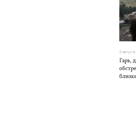
5 августа
Гарь, 
обстре
близк