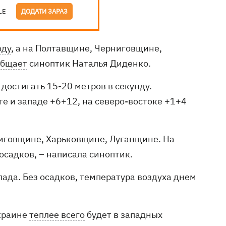
LE
ДОДАТИ ЗАРАЗ
оду
, а на Полтавщине, Черниговщине,
общает
синоптик Наталья Диденко.
достигать 15-20 метров в секунду.
ге и западе +6+12, на северо-востоке +1+4
иговщине, Харьковщине, Луганщине. На
осадков, – написала синоптик.
пада. Без осадков, температура воздуха днем
Украине
теплее всего
будет в западных