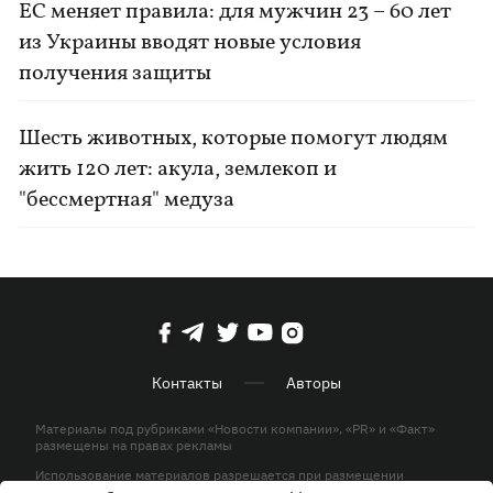
ЕС меняет правила: для мужчин 23 – 60 лет
из Украины вводят новые условия
получения защиты
Шесть животных, которые помогут людям
жить 120 лет: акула, землекоп и
"бессмертная" медуза
Контакты
Авторы
Материалы под рубриками «Новости компании», «PR» и «Факт»
размещены на правах рекламы
Использование материалов разрешается при размещении
активной гиперссылки на KP.UA в первом абзаце.