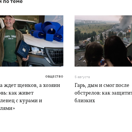
и по теме
ОБЩЕСТВО
5 августа
а ждет щенков, а хозяин
Гарь, дым и смог после
вь: как живет
обстрелов: как защитит
ленец с курами и
близких
лями»