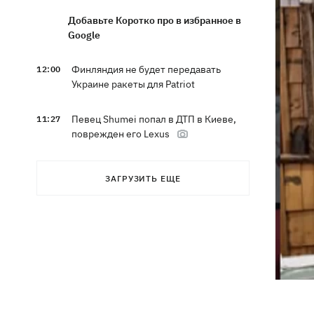
Добавьте Коротко про в избранное в
Google
Финляндия не будет передавать
12:00
Украине ракеты для Patriot
Певец Shumei попал в ДТП в Киеве,
11:27
поврежден его Lexus
Александр Пономарев в свое 53-
10:46
ЗАГРУЗИТЬ ЕЩЕ
летие объявил, что написал
приключенческий роман
Сын Байдена рассказал, что рак экс-
10:21
президента США прогрессирует
Зеленский доволен результатами 40-
09:37
дневной операции по принуждению
России к миру