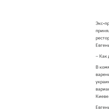
Ракеты, атаковавшие Одессу, сбить не
09:03
удалось, следует из сводки ВС ВСУ
Экс-п
Турция предложила России и Украине
08:34
приня
объявить мораторий на удары в
рестор
Черном море
Евген
08:00
Опошня: как стать гончаром за три
– Как
недели и выиграть 1000 долларов за
глиняного монстра
В ком
Россия нанесла удар по Харькову:
07:52
варен
частично разрушена десятиэтажка,
украи
погибли люди
вариа
Киеве
Евген