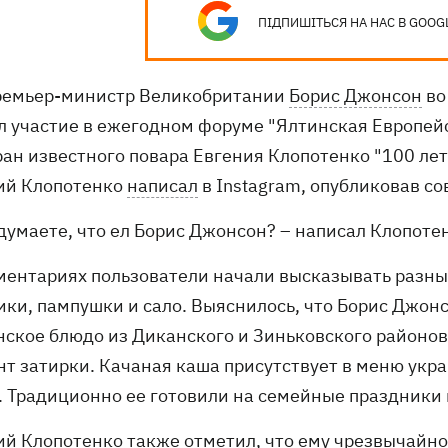
ПІДПИШІТЬСЯ НА НАС В GOOG
ремьер-министр Великобритании
Борис Джонсон
во
л участие в ежегодном форуме "Ялтинская Европейск
ан известного повара Евгения Клопотенко "100 лет
ий Клопотенко
написал
в Instagram, опубликовав со
 думаете, что ел Борис Джонсон? – написал Клопоте
ментариях пользователи начали высказывать разны
ики, пампушки и сало. Выяснилось, что Борис Джонс
нское блюдо из Диканского и Зиньковского районо
нт затирки. Качаная каша присутствует в меню укра
. Традиционно ее готовили на семейные праздники 
ий Клопотенко также отметил, что ему чрезвычайно