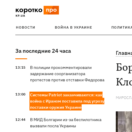
НОВОСТИ
ВОЙНА В УКРАИНЕ
ПОЛИТИК
За последние 24 часа
Главн
Бор
В полиции прокомментировали
13:15
задержание соорганизатора
Кл
протестов против отставки Федорова
13:00
Системы Patriot заканчиваются: как
МИРОСЛ
война с Ираном поставила под угрозу
поставки оружия Украине
В МИД Болгарии из-за беспилотника
12:44
вызвали посла Украины