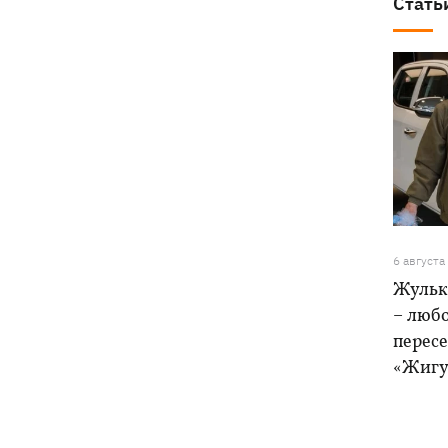
Стать
6 августа
Жульк
– любо
пересе
«Жигу