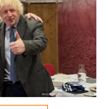
Фото: instagram.com/klopotenko/?hl=uk