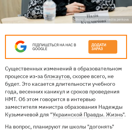
Фото: facebook.com/nadiia.penkova
ПІДПИШІТЬСЯ НА НАС В
ДОДАТИ
GOOGLE
ЗАРАЗ
Существенных изменений в образовательном
процессе из-за
блэкаутов
, скорее всего, не
будет. Это касается длительности учебного
года, весенних каникул и сроков проведения
НМТ. Об этом говорится в интервью
заместителя министра образования Надежды
Кузьмичевой для "
Украинской Правды. Жизнь
".
На вопрос, планируют ли школы "догонять"