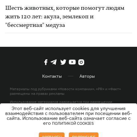
Шесть животных, которые помогут людям
жить 120 лет: акула, землекоп и
"бессмертная" медуза
Контакты
Авторы
Материалы под рубриками «Новости компании», «PR» и «Факт»
размещены на правах рекламы
Использование материалов разрешается при размещении
активной гиперссылки на KP.UA в первом абзаце.
Этот веб-сайт использует cookies для улучшения
взаимодействия с пользователем при посещении веб-
© ООО «ЮЛАВ МЕДИА»,2026. Все права защищены.
сайта. Использование веб-сайта означает согласие с
его
ПОЛИТИКОЙ COOKIES
Дизайн