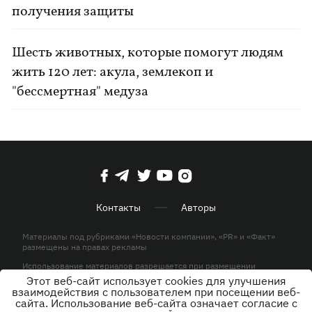
получения защиты
Шесть животных, которые помогут людям
жить 120 лет: акула, землекоп и
"бессмертная" медуза
Контакты
Авторы
Материалы под рубриками «Новости компании», «PR» и «Факт»
размещены на правах рекламы
Использование материалов разрешается при размещении
активной гиперссылки на KP.UA в первом абзаце.
Этот веб-сайт использует cookies для улучшения
взаимодействия с пользователем при посещении веб-
© ООО «ЮЛАВ МЕДИА»,2026. Все права защищены.
сайта. Использование веб-сайта означает согласие с