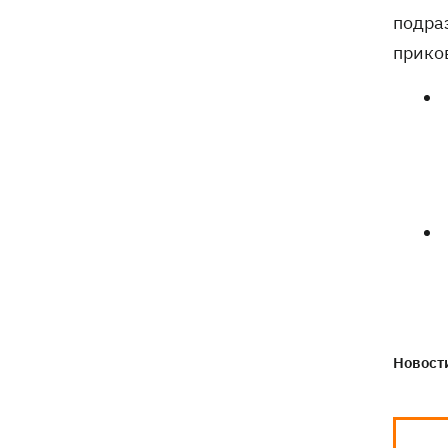
подра
прико
Новости