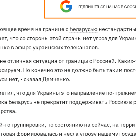
ПІДПИШІТЬСЯ НА НАС В GOOG
тоящее время на границе с
Беларусью
нестандартных
ет, что со стороны этой страны нет угроз для Укра
нко в эфире украинских телеканалов.
не отличная ситуация от границы с Россией. Каких
ксируем. Но конечно это не должно быть таким пос
си нет, - сказал Демченко.
метил, что для Украины это направление по-прежнем
пока Беларусь не прекратит поддерживать Россию в
рства.
й-то группировки, по состоянию на сейчас, на тер
торая формировалась и несла угрозу нашему государ