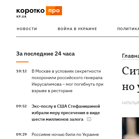
НОВОСТИ
ВОЙНА В УКРАИНЕ
ПОЛИТИК
За последние 24 часа
Главн
Сит
В Москве в условиях секретности
10:12
похоронили российского генерала
но 
Иерусалимова – мог погибнуть при
взрыве в ресторане
НАТАЛЬ
Экс-послу в США Стефанишиной
09:52
избрали меру пресечения в виде
шести миллионов залога
Россияне ночью били по Украине
09:29