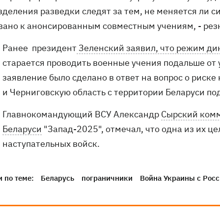
зделения разведки следят за тем, не меняется ли с
вано к анонсированным совместным учениям, - рез
Ранее президент
Зеленский заявил, что режим ди
старается проводить военные учения подальше от
заявление было сделано в ответ на вопрос о рис
и Черниговскую область с территории Беларуси по
Главнокомандующий ВСУ Александр
Сырский комм
Беларуси
"Запад-2025", отмечал, что одна из их ц
наступательных войск.
 по теме:
Беларусь
пограничники
Война Украины с Рос