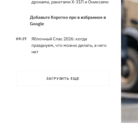
дронами, ракетами Х-31П и Ониксами
Добавьте Коротко про в избранное в
Google
Яблочный Спас 2026: когда
09:27
празднуем, что можно делать, а чего
нет
На молочных фермах Черкасской
09:00
области тестируют экзоскелеты для
ЗАГРУЗИТЬ ЕЩЕ
доярок
Россияне сбросили на Сумы восемь
08:59
КАБов за восемь минут: ранены 12
человек
Россия ударила по Балаклее, погибли
08:33
три человека