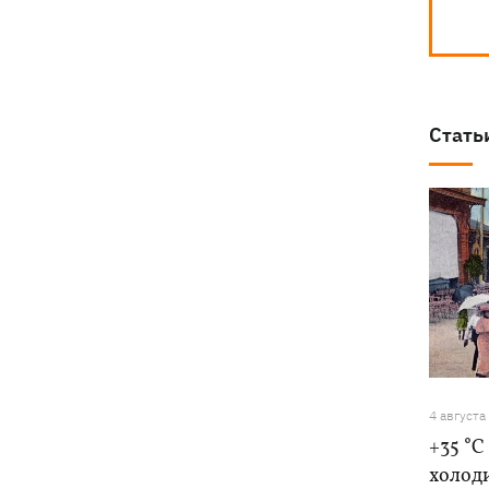
Стать
4 августа
+35 °C
холоди