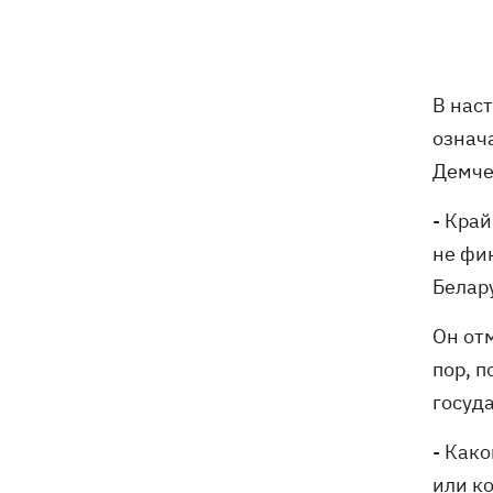
Карта боевых действий в Украине
08:22
06.08.2026
В нас
Часть SpaceX Falcon 9 врезалась в
07:59
Луну – будет ли это иметь
означа
последствия для Земли
Демче
Экс-водитель «LeМаршрутки» Богдан
07:33
- Край
Богданович уже не в реанимации –
не фи
подробности от Леси Никитюк
Белару
07:00
Жулька ждет щенков, а хозяин –
любовь: как живет переселенец с
Он от
курами и «Жигулями»
пор, 
госуда
07:00
В армии - до пенсии. Почему в
Украине не снижают предельный
- Како
возраст мобилизации
или ко