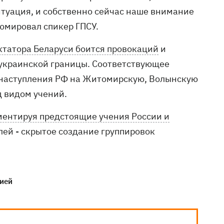
итуация, и собственно сейчас наше внимание
юмировал спикер ГПСУ.
ктатора Беларуси боится провокаций
и
 украинской границы. Соответствующее
ке наступления РФ на Житомирскую, Волынскую
д видом учений.
ентируя предстоящие учения России и
елей - скрытое создание группировок
сией