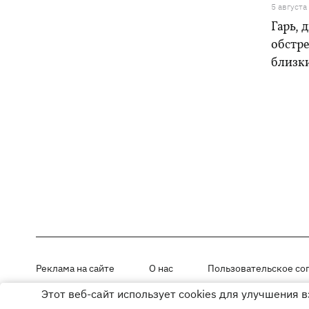
5 августа
Гарь, 
обстре
близк
Реклама на сайте
О нас
Пользовательское со
Этот веб-сайт использует cookies для улучшения 
Материалы под рубриками «Новости компании», «PR» и «Факт» раз