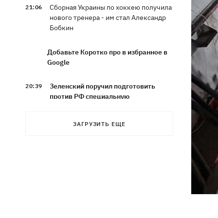
Сборная Украины по хоккею получила
21:06
нового тренера - им стал Александр
Бобкин
Добавьте Коротко про в избранное в
Google
Зеленский поручил подготовить
20:39
против РФ специальную
санкционную операцию
ЗАГРУЗИТЬ ЕЩЕ
Дроны СБУ поразили два корабля ФСБ
20:12
РФ "Балаклава" и "Керчь"
Зеленский подписал указы об
19:40
увольнении еще четырех послов
Сердце не выдержало - в результате
19:19
атаки РФ в приюте на Киевщине