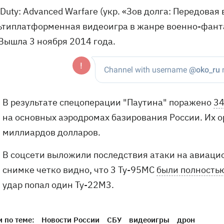
f Duty: Advanced Warfare (укр. «Зов долга: Передов
ьтиплатформенная видеоигра в жанре военно-фанта
 Вышла 3 ноября 2014 года.
В результате спецоперации "Паутина" поражено
34
на основных аэродромах базирования России. Их 
миллиардов долларов.
В соцсети выложили последствия атаки на авиацио
снимке четко видно, что 3 Ту-95МС
были полность
удар попал один Ту-22М3.
 по теме:
Новости России
СБУ
видеоигры
дрон