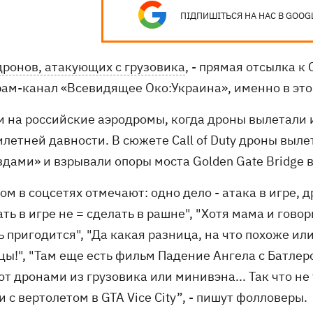
ПІДПИШІТЬСЯ НА НАС В GOOG
дронов, атакующих с грузовика
, - прямая отсылка к 
рам-канал «Всевидящее Око:Украина», именно в это
и на российские аэродромы, когда дроны вылетали и
илетней давности. В сюжете Call of Duty дроны выл
здами» и взрывали опоры моста Golden Gate Bridge 
ом в соцсетях отмечают: одно дело - атака в игре, 
ть в игре не = сделать в рашне", "Хотя мама и говори
 пригодится", "Да какая разница, на что похоже ил
цы!", "Там еще есть фильм Падение Ангела с Батле
т дронами из грузовика или минивэна... Так что не т
 с вертолетом в GTA Vice City”, - пишут фолловеры.