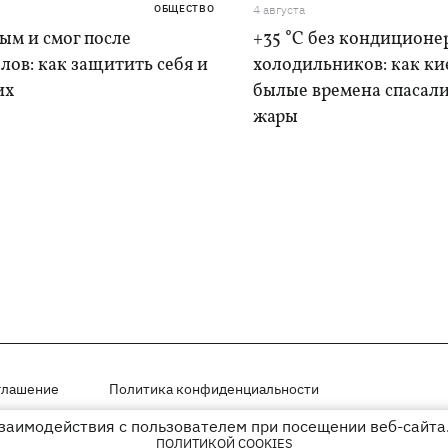
ОБЩЕСТВО
4 августа
дым и смог после
+35 °C без кондиционе
лов: как защитить себя и
холодильников: как ки
их
былые времена спасали
жары
глашение
Политика конфиденциальности
взаимодействия с пользователем при посещении веб-сайта.
мещены на правах рекламы
ПОЛИТИКОЙ COOKIES