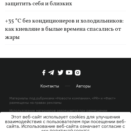
защитить себя и близких
+35 °C без кондиционеров и холодильников:
как киевляне в былые времена спасались от
жары
Контакты
Авторы
Материалы под рубриками «Новости компании», «PR» и «Факт»
размещены на правах рекламы
Использование материалов разрешается при размещении
активной гиперссылки на KP.UA в первом абзаце.
Этот веб-сайт использует cookies для улучшения
взаимодействия с пользователем при посещении веб-
© ООО «ЮЛАВ МЕДИА»,2026. Все права защищены.
сайта. Использование веб-сайта означает согласие с
его