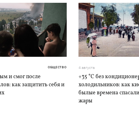
ОБЩЕСТВО
4 августа
дым и смог после
+35 °C без кондиционе
лов: как защитить себя и
холодильников: как ки
их
былые времена спасали
жары