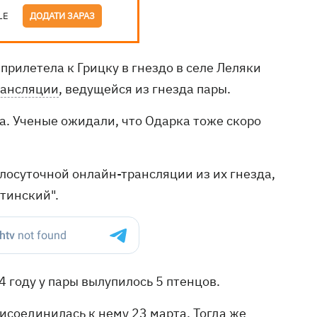
LE
ДОДАТИ ЗАРАЗ
прилетела к Грицку в гнездо в селе Леляки
рансляции
, ведущейся из гнезда пары.
та. Ученые ожидали, что Одарка тоже скоро
лосуточной онлайн-трансляции из их гнезда,
тинский".
24 году у пары вылупилось 5 птенцов.
рисоединилась к нему 23 марта. Тогда же