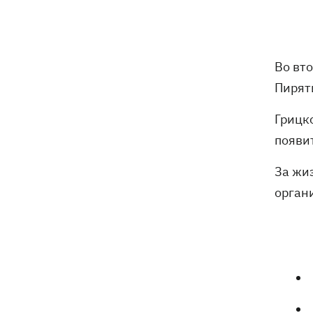
Российские дроны уничтожили депо
19:15
"Укрпочты" в Павлограде, погибли
сотрудники
Во вт
Зеленский учредил новый праздник -
18:43
День войск связи и
Пирят
кибербезопасности ВСУ
Грицк
Украинский кандидат в судьи МКС
18:13
появит
Кишакевич не прошел тест на знание
языков
За жи
орган
18:05
Кадровая реформа Драпатого:
Валерий Маркус может стать
«генералом всех сержантов» ВСУ
Оленивка: «Азов», СБУ и Офис
17:58
Генпрокурора обнародовали новые
детали теракта против украинских
военнопленных