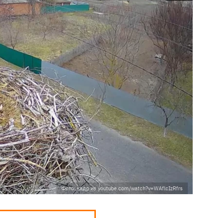
Фото: кадр из youtube.com/watch?v=WAflcIzRfrs