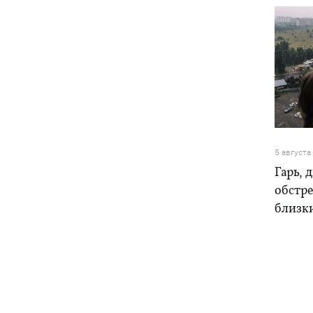
5 августа
Гарь, 
обстре
близк