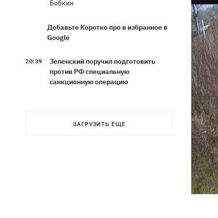
Бобкин
Добавьте Коротко про в избранное в
Google
Зеленский поручил подготовить
20:39
против РФ специальную
санкционную операцию
Дроны СБУ поразили два корабля ФСБ
20:12
РФ "Балаклава" и "Керчь"
ЗАГРУЗИТЬ ЕЩЕ
Зеленский подписал указы об
19:40
увольнении еще четырех послов
Сердце не выдержало - в результате
19:19
атаки РФ в приюте на Киевщине
погибли собаки