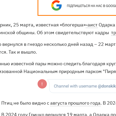
ПІДПИШІТЬСЯ НА НАС В GOOG
орник, 25 марта, известная «блогерша»
-аист
Одарка 
инской общины. Об этом свидетельствуют кадры
т
о вернулся в гнездо несколько дней назад – 22 мар
ся. Так и вышло.
знью известной пары можно следить благодаря круг
изованной Национальным природным парком "Пиря
Птиц не было видно с
августа прошлого года
. В 20
В 2024 году Грицко вернулся 19 марта, а Одарка п