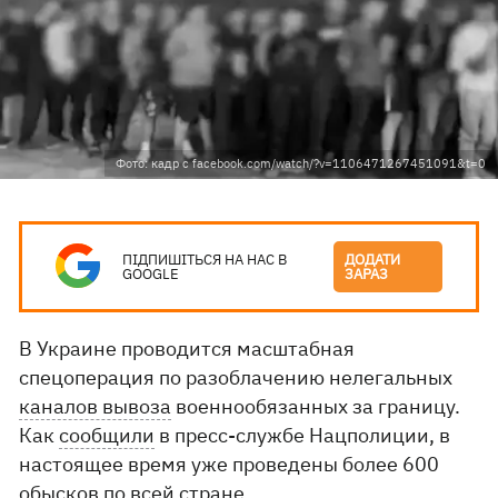
Фото: кадр с facebook.com/watch/?v=1106471267451091&t=0
ПІДПИШІТЬСЯ НА НАС В
ДОДАТИ
GOOGLE
ЗАРАЗ
В Украине проводится масштабная
спецоперация по разоблачению нелегальных
каналов вывоза
военнообязанных за границу.
Как
сообщили
в пресс-службе Нацполиции, в
настоящее время уже проведены более 600
обысков по всей стране.