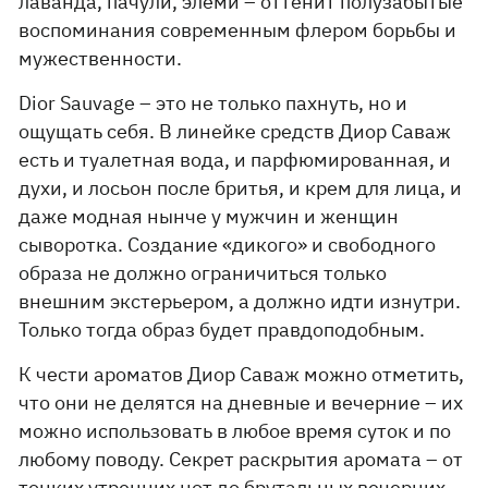
лаванда, пачули, элеми – оттенит полузабытые
воспоминания современным флером борьбы и
мужественности.
Dior Sauvage – это не только пахнуть, но и
ощущать себя. В линейке средств Диор Саваж
есть и туалетная вода, и парфюмированная, и
духи, и лосьон после бритья, и крем для лица, и
даже модная нынче у мужчин и женщин
сыворотка. Создание «дикого» и свободного
образа не должно ограничиться только
внешним экстерьером, а должно идти изнутри.
Только тогда образ будет правдоподобным.
К чести ароматов Диор Саваж можно отметить,
что они не делятся на дневные и вечерние – их
можно использовать в любое время суток и по
любому поводу. Секрет раскрытия аромата – от
тонких утренних нот до брутальных вечерних –