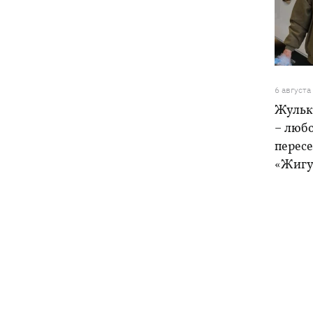
6 августа
Жульк
– любо
пересе
«Жигу