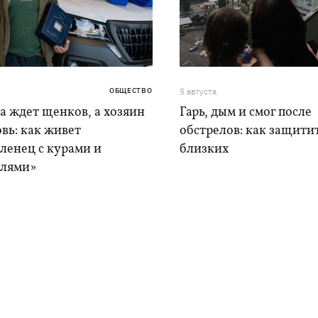
ОБЩЕСТВО
5 августа
а ждет щенков, а хозяин
Гарь, дым и смог после
вь: как живет
обстрелов: как защитит
ленец с курами и
близких
лями»