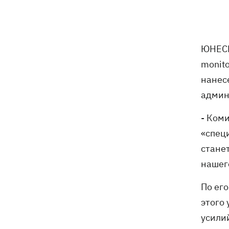
11:00
Свадьба Роналду: бум в аэропорту
имени жениха, 5 детей у алтаря и
интрига с Месси
Энергосистема прошла рекордную
10:58
ЮНЕСК
августовскую жару без отключений, -
monit
Шмыгаль
нанес
Ни одной сбитой ракеты - ночью
10:05
админ
Россия атаковала баллистикой и
более 150 БпЛА
- Ком
«спец
Фронтмен группы «Ногу свело!» Макс
09:17
стане
Покровский объяснил, зачем приехал
в Украину
нашег
По ег
Дороги в Буковеле превратились в
08:51
горные реки – мощный грозовой
этого
ураган натворил беды на
усили
Франковщине