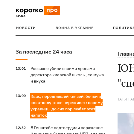
НОВОСТИ
ВОЙНА В УКРАИНЕ
ПОЛИТИК
За последние 24 часа
Главн
ЮН
Россияне убили своими дронами
13:01
директора киевской школы, ее мужа
"сп
и внука
13:00
Квас, переживший князей, бочки и
ТАНЯ НА
кока-колу тоже переживет: почему
украинцы до сих пор любят этот
напиток
В Генштабе подтвердили поражение
12:32