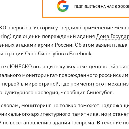
ПІДПИШІТЬСЯ НА НАС В GOOG
О впервые в истории утвердило применение механи
oring) для оценки повреждений здания
Дома Госуда
енных атаками армии России. Об этом заявил глава
истрации Олег Синегубов в
Facebook
.
итет ЮНЕСКО по защите культурных ценностей прин
иального мониторинга» поврежденного российским 
т первой в мире страной, где применят этот механи
о культурного наследия, - сообщил Синегубов.
о словам, мониторинг не только поможет надлежащ
 уникального архитектурного памятника, но и стан
й по восстановлению здания Госпрома. В течение 