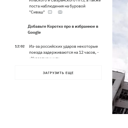
Ильского и Сызранского НПЗ, а также
поста наблюдения на буровой
"Сиваш"
Добавьте Коротко про в избранное в
Google
Из-за российских ударов некоторые
12:02
поезда задерживаются на 12 часов, -
«Укрзализныця»
12:00
Кульбит Трампа: почему США
ЗАГРУЗИТЬ ЕЩЕ
забрали обещания по ракетам для
Patriot и что делать Киеву
«МоЛоЧКа» продолжается - СБС
11:35
поразили еще 12 судов теневого
флота РФ в Черном и Азовском морях