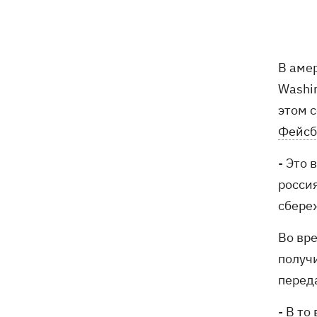
В Будапеште после обмеления Дуная
19:16
подняли со дна мотоцикл вермахта и
останки двух солдат
В аме
19:00
Анекдоты и мемы недели: прилеты-
прилеты, идите на болота и
Washi
украинский Джеймс Бонд с
этом 
кабачками
Фейсб
Тысяча незаконно списанных мужчин
18:53
- суд заключил под стражу экс-
- Это
начальника Мукачевского ТЦК
росси
сбере
Дроны ВСУ поразили 10
18:48
электроподстанций, 6 судов
Во вр
"теневого флота" и базу ФСБ в Крыму
получ
Навроцкий в годовщину своего
18:20
перед
президентства пообещал
поддерживать Украину в борьбе с РФ
- В то