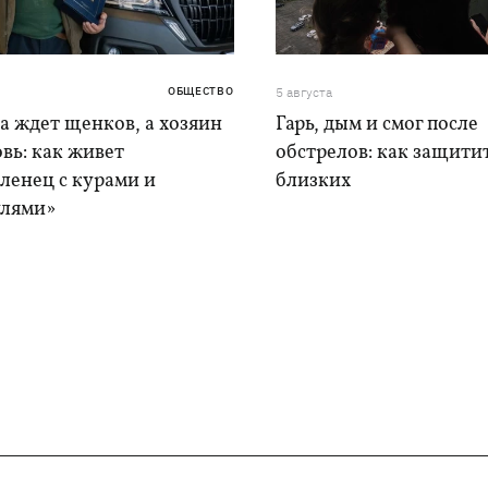
ОБЩЕСТВО
5 августа
а ждет щенков, а хозяин
Гарь, дым и смог после
вь: как живет
обстрелов: как защитит
ленец с курами и
близких
лями»