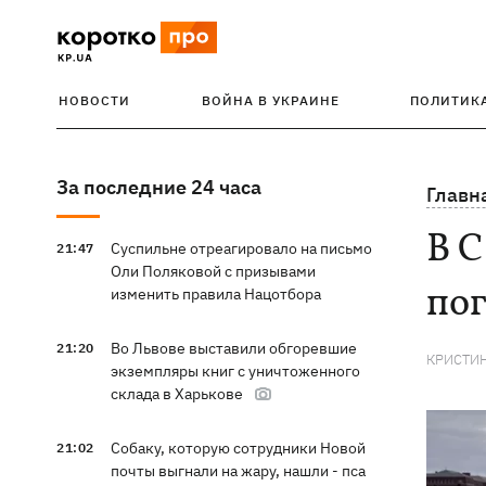
НОВОСТИ
ВОЙНА В УКРАИНЕ
ПОЛИТИК
За последние 24 часа
Главн
В 
Суспильне отреагировало на письмо
21:47
Оли Поляковой с призывами
по
изменить правила Нацотбора
Во Львове выставили обгоревшие
21:20
КРИСТИ
экземпляры книг с уничтоженного
склада в Харькове
Собаку, которую сотрудники Новой
21:02
почты выгнали на жару, нашли - пса