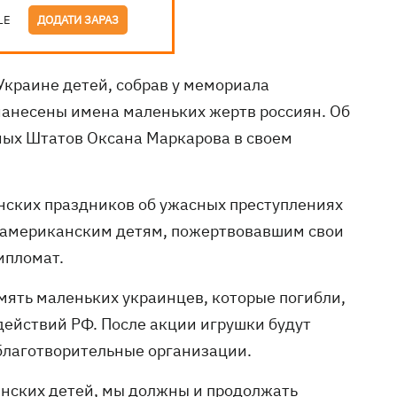
LE
ДОДАТИ ЗАРАЗ
Украине детей, собрав у мемориала
нанесены имена маленьких жертв россиян. Об
ных Штатов Оксана Маркарова в своем
нских праздников об ужасных преступлениях
ь американским детям, пожертвовавшим свои
ипломат.
мять маленьких украинцев, которые погибли,
действий РФ. После акции игрушки будут
благотворительные организации.
аинских детей, мы должны и продолжать