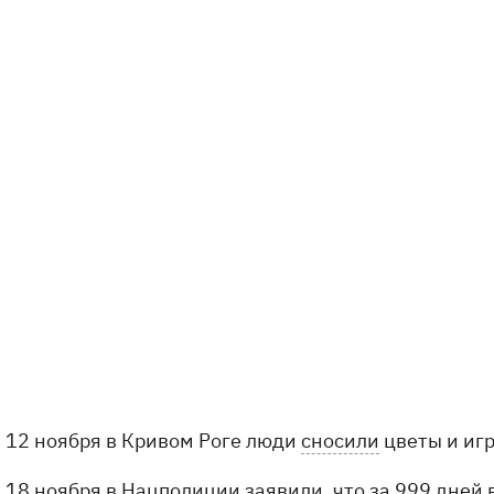
12 ноября в Кривом Роге люди
сносили
цветы и игр
18 ноября в Нацполиции
заявили
, что за 999 дней