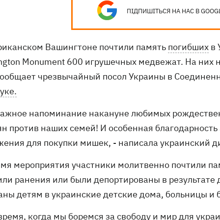
ПІДПИШІТЬСЯ НА НАС В GOOG
риканском Вашингтоне почтили память
погибших
в 
ngton Monument 600 игрушечных медвежат. На них 
сообщает чрезвычайный посол Украины в Соединен
уке.
 важное напоминание накануне любимых рождестве
ян против наших семей! И особенная благодарност
жения для покупки мишек, - написала украинский д
емя мероприятия участники молитвенно почтили па
или ранения или были депортированы в результате 
аны детям в украинские детские дома, больницы и 
 время, когда мы боремся за свободу и мир для укр