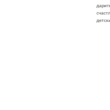
дарить
счаст
детск