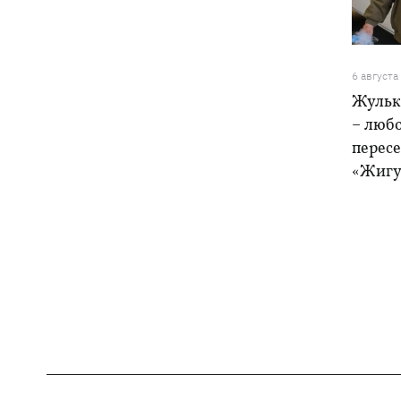
6 августа
Жульк
– любо
пересе
«Жигу