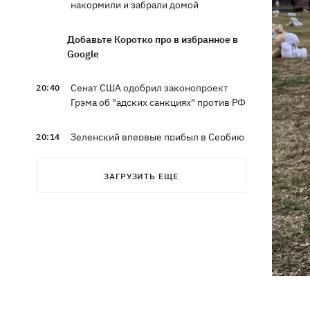
накормили и забрали домой
Добавьте Коротко про в избранное в
Google
Сенат США одобрил законопроект
20:40
Грэма об "адских санкциях" против РФ
Зеленский впервые прибыл в Сербию
20:14
и рассказал о целях визита
ЗАГРУЗИТЬ ЕЩЕ
Во Львове ввели карантинные
20:04
ограничения из-за обнаружения
бешенства у кота
Украина и Польша завершили
19:49
эксгумацию жертв Волынской
трагедии в двух селах на Волыни