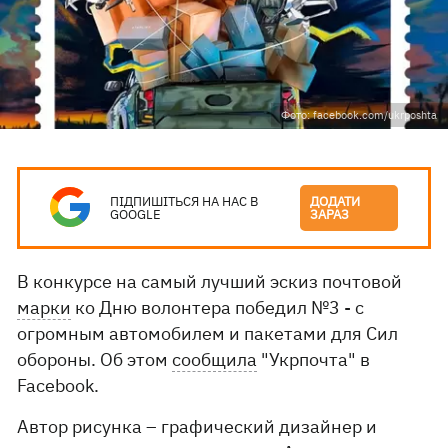
Фото: facebook.com/ukrposhta
ПІДПИШІТЬСЯ НА НАС В
ДОДАТИ
GOOGLE
ЗАРАЗ
В конкурсе на самый лучший эскиз почтовой
марки
ко Дню волонтера победил №3 - с
огромным автомобилем и пакетами для Сил
обороны. Об этом
сообщила
"Укрпочта" в
Facebook.
Автор рисунка – графический дизайнер и