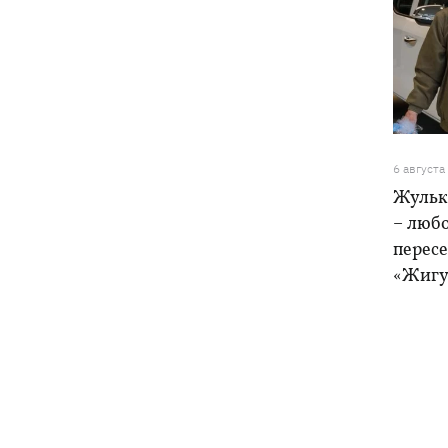
6 августа
Жульк
– любо
пересе
«Жигу