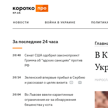
НОВОСТИ
ВОЙНА В УКРАИНЕ
ПОЛИТИК
За последние 24 часа
Главн
В К
Сенат США одобрил законопроект
20:40
Грэмма об "адских санкциях" против
Ук
РФ
Зеленский впервые прибыл в Сербию
20:14
МИРОСЛ
и рассказал о целях визита
Во Львове ввели карантинные
20:04
ограничения из-за обнаружения
бешенства у кота