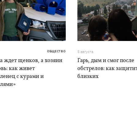
ОБЩЕСТВО
5 августа
а ждет щенков, а хозяин
Гарь, дым и смог после
вь: как живет
обстрелов: как защитит
ленец с курами и
близких
лями»