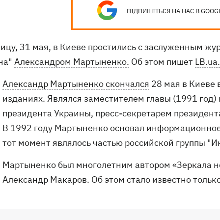
ПІДПИШІТЬСЯ НА НАС В GOOG
ницу, 31 мая, в Киеве простились с заслуженным ж
на"
Александром Мартыненко.
Об этом пишет
LB.ua.
Александр Мартыненко скончался
28 мая в Киеве в
изданиях. Являлся заместителем главы (1991 год)
президента Украины, пресс-секретарем президент
В 1992 году Мартыненко основал информационное 
тот момент являлось частью российской группы "И
Мартыненко был многолетним автором «Зеркала не
Александр Макаров. Об этом стало известно тольк