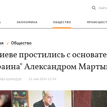
Найт
А
ЭКОНОМИКА
ОБЩЕСТВО
ПРОИСШЕС
ая
Общество
иеве простились с основат
раина" Александром Марты
31 мая 2024 13:54
АВА БЗИКАДЗЕ