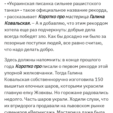
- «Украинская писанка сильнее рашистского
танка» - такое официальное название рекорда,
- рассказывает
Коротко про
мастерица
Галина
Ковальская.
– А я добавляю, что этим рекордом
хотела еще раз подчеркнуть: добрые дела
всегда победят зло. Как бы досадно ни было за
позорные поступки людей, все равно считаю,
что надо делать добро.
Здесь должны напомнить: в конце прошлого
года
Коротко про
писали о первом рекорде этой
упорной желковчанки. Тогда Галина
Ковальская собственноручно изготовила 150
вышитых елочных шаров, которыми украсили
главную елку Жовквы. Но горожане радовались
недолго. Часть шаров украли. Ходили слухи, что
их втридорога продавали на львовском рынке
сувениров «Вернисаж». Мастерица даже была