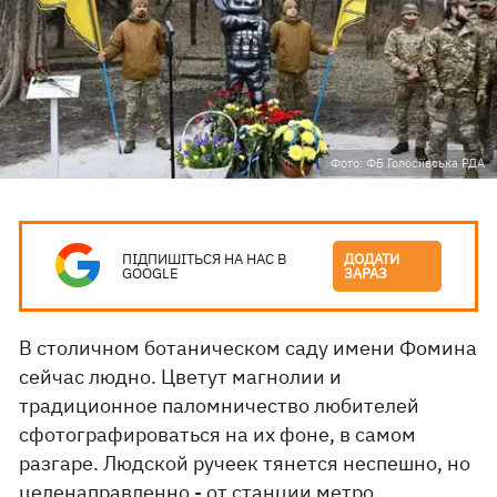
Фото: ФБ Голосіївська РДА
ПІДПИШІТЬСЯ НА НАС В
ДОДАТИ
GOOGLE
ЗАРАЗ
В столичном ботаническом саду имени Фомина
сейчас людно. Цветут магнолии и
традиционное паломничество любителей
сфотографироваться на их фоне, в самом
разгаре. Людской ручеек тянется неспешно, но
целенаправленно - от станции метро