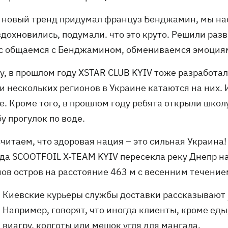
т новый тренд придумал француз Бенджамин, мы нас
дохновились, подумали. что это круто. Решили разв
с общаемся с Бенджамином, обмениваемся эмоция
ву, в прошлом году XSTAR CLUB KYIV тоже разработа
и нескольких регионов в Украине катаются на них. 
е. Кроме того, в прошлом году ребята открыли школ
у прогулок по воде.
читаем, что здоровая нация – это сильная Украина!
да SCOOTFOIL X-TEAM KYIV пересекла реку Днепр н
нов остров на расстояние 463 м с весенним течение
Киевские курьеры службы доставки рассказывают
Например, говорят, что иногда клиенты, кроме ед
виагру. колготы или мешок угля для мангала.