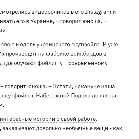
мотрелись видеороликов в его Instagram и
ивать его в Украине, – говорит юноша. –
ми.
л свою модель украинского скутфойла. И уже
Их производят на фабрике вейкбордов в
у, где обучают фойлиггу – современному
 – говорит юноша. – Кстати, накануне наша
а скутфойле с Набережной Подола до пляжа
м.
интересные истории о своей работе
.
ы, заказывают довольно необычные вещи - как