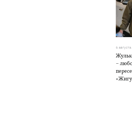
6 августа
Жульк
– любо
пересе
«Жигу