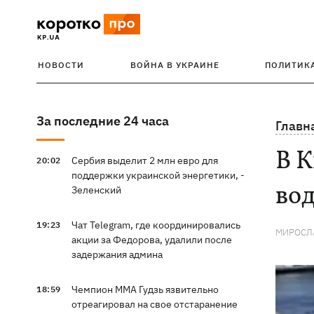
НОВОСТИ
ВОЙНА В УКРАИНЕ
ПОЛИТИК
За последние 24 часа
Главн
В К
Сербия выделит 2 млн евро для
20:02
поддержки украинской энергетики, -
вод
Зеленский
Чат Telegram, где координировались
19:23
МИРОСЛ
акции за Федорова, удалили после
задержания админа
Чемпион ММА Гудзь язвительно
18:59
отреагировал на свое отстаранение