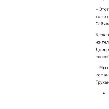
– Это
тоже в
Сейча
К сло
жител
Днепр
способ
– Мы с
коман
Труха