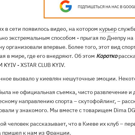
ПІДПИШІТЬСЯ НА НАС В GOOG
х в сети появилось видео, на котором
курьер
службы
ьно экстремальным способом - прыгая по Днепру на 
у организовали впервые. Более того, этот вид спор
ая в мире, где его внедряют. Об этом
Коротко
расска
 KYIV - XSTAR CLUB KYIV.
нное вызвало у киевлян нешуточные эмоции. Некот
 была не официальная съемка, чисто развлечение и
есному направлению спорта – скутофойлинг, – расс
овали у знакомого. Мы вместе с товарищем Dima DG
й человек рассказывает, что в Киеве их клуб – пер
а пришел к нам из Франции.