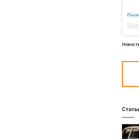
Посм
Публи
Новости
Стать