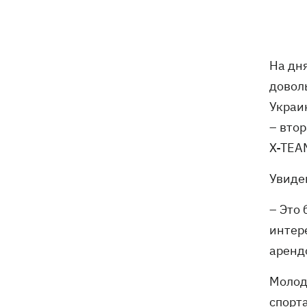
Россияне атаковали рейсовый
16:11
автобус в Никополе - есть жертвы
На дня
16:00
Конец света на 7 секунд: соцсети в
панике, ожидая 12 августа, и при чем
довол
тут НАСА
Украин
В США заверили, что Киев согласился
15:51
– втор
не нападать на нероссийские танкеры
X-TEAM
в Черном море
Увиде
США будут ежемесячно поставлять
15:28
Украине ракеты для Patriot, -
– Это
Зеленский
интер
аренд
В Польше опровергли заявления о
15:08
депортации украинцев призывного
возраста — "это популизм"
Молодо
спорт