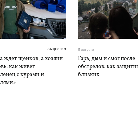
ОБЩЕСТВО
5 августа
а ждет щенков, а хозяин
Гарь, дым и смог после
вь: как живет
обстрелов: как защитит
ленец с курами и
близких
лями»