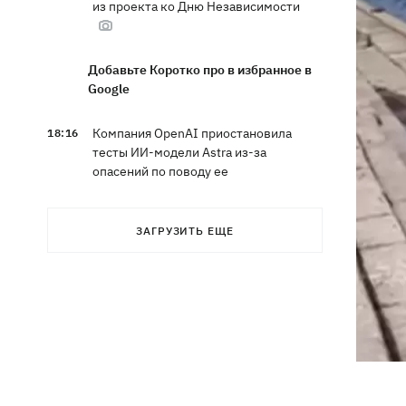
из проекта ко Дню Независимости
Добавьте Коротко про в избранное в
Google
Компания OpenAI приостановила
18:16
тесты ИИ-модели Astra из-за
опасений по поводу ее
кибервозможностей
ЗАГРУЗИТЬ ЕЩЕ
В Болгарии дрон взорвался недалеко
17:48
от крупного газопровода
После длительной болезни в
17:07
Аргентине умер отец Лионеля Месси
В Марганце и соседних населенных
16:39
пунктах возобновили водоснабжение