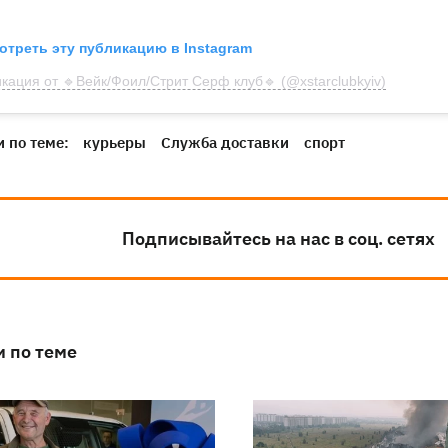
отреть эту публикацию в Instagram
кация от 🔹Вейк/Фоил/Стрит Серф клуб🔹 (@xstarclubkyiv)
 по теме:
курьеры
Служба доставки
спорт
Подписывайтесь на нас в соц. сетях
и по теме