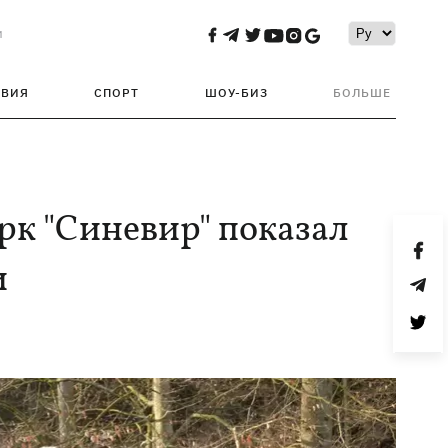
и
ТВИЯ
СПОРТ
ШОУ-БИЗ
БОЛЬШЕ
к "Синевир" показал
и