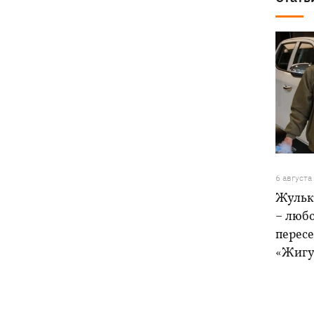
6 августа
Жульк
– любо
пересе
«Жигу