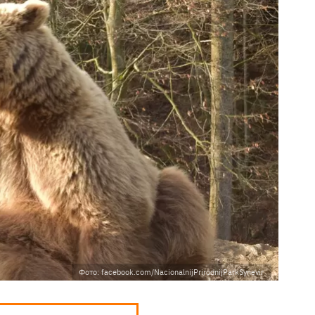
Фото: facebook.com/NacionalnijPrirodnijParkSynevir