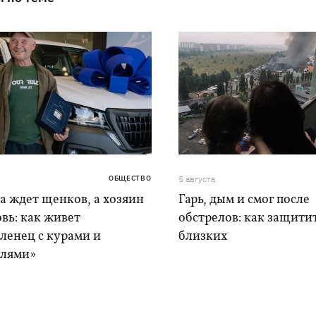
ОБЩЕСТВО
5 августа
а ждет щенков, а хозяин
Гарь, дым и смог после
вь: как живет
обстрелов: как защитит
ленец с курами и
близких
лями»