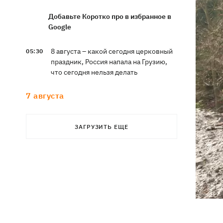
Добавьте Коротко про в избранное в
Google
8 августа – какой сегодня церковный
05:30
праздник, Россия напала на Грузию,
что сегодня нельзя делать
7 августа
Суспильне отреагировало на письмо
21:47
ЗАГРУЗИТЬ ЕЩЕ
Оли Поляковой с призывами
изменить правила Нацотбора
Во Львове выставили обгоревшие
21:20
экземпляры книг с уничтоженного
склада в Харькове
Собаку, которую сотрудники Новой
21:02