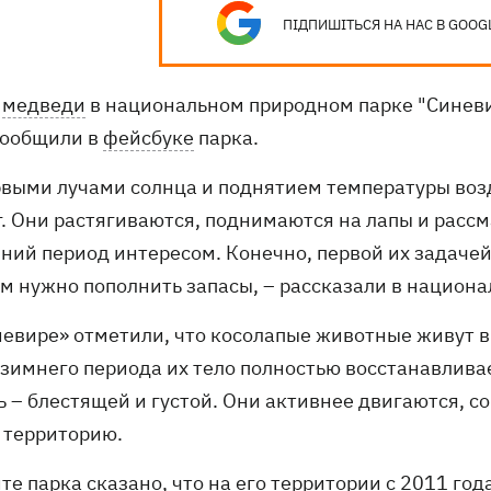
ПІДПИШІТЬСЯ НА НАС В GOOG
е
медведи
в национальном природном парке "Синеви
сообщили в
фейсбуке
парка.
ервыми лучами солнца и поднятием температуры воз
г. Они растягиваются, поднимаются на лапы и рас
мний период интересом. Конечно, первой их задаче
им нужно пополнить запасы, – рассказали в национа
невире» отметили, что косолапые животные живут 
 зимнего периода их тело полностью восстанавлива
ь – блестящей и густой. Они активнее двигаются, с
 территорию.
те парка сказано, что на его территории с 2011 го