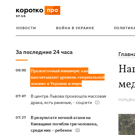
НОВОСТИ
ВОЙНА В УКРАИНЕ
ПОЛИТИК
За последние 24 часа
Главн
На
08:00
Прожиточный минимум: как
высчитывают уровень «нормальной
мед
жизни» в Украине и мире
В центре Львова произошла массовая
07:47
МАРЬЯН
драка, есть раненые, - соцсети
В результате ночной атаки на
07:27
Киевщине погибли три человека,
среди них – ребенок