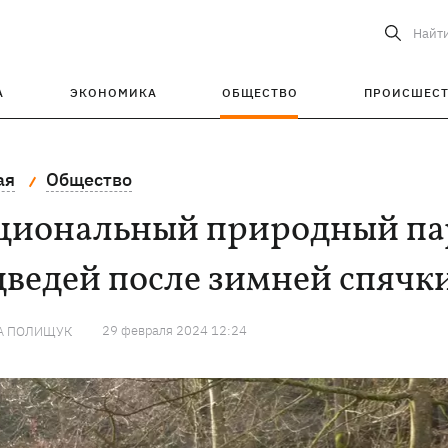
Найт
А
ЭКОНОМИКА
ОБЩЕСТВО
ПРОИСШЕС
ая
Общество
циональный природный пар
ведей после зимней спячк
29 февраля 2024 12:24
А ПОЛИЩУК