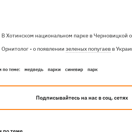
В Хотинском национальном парке в Черновицкой 
Орнитолог - о появлении
зеленых попугаев
в Украи
 по теме:
медведь
парки
синевир
парк
Подписывайтесь на нас в соц. сетях
и по теме