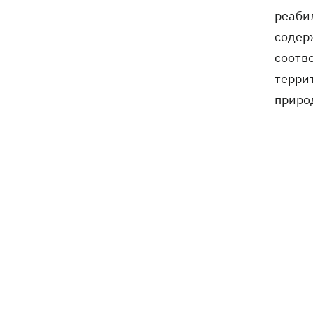
реаби
содер
соотве
терри
приро