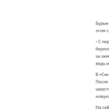
почты выгнали на жару, нашли - пса
накормили и забрали домой
Сенат США одобрил законопроект
20:40
Буры
Грэма об "адских санкциях" против РФ
этом 
Зеленский впервые прибыл в Сербию
20:14
и рассказал о целях визита
- С п
берло
Во Львове ввели карантинные
20:04
за зи
ограничения из-за обнаружения
бешенства у кота
ведь 
В «Си
Украина и Польша завершили
19:49
эксгумацию жертв Волынской
После
трагедии в двух селах на Волыни
шерст
новую
В Будапеште после обмеления Дуная
19:16
подняли со дна мотоцикл вермахта и
На сай
останки двух солдат