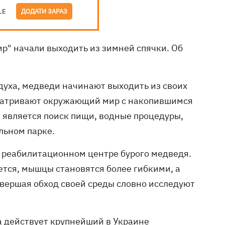
LE
ДОДАТИ ЗАРАЗ
р" начали выходить из зимней спячки. Об
духа, медведи начинают выходить из своих
сматривают окружающий мир с накопившимся
й является поиск пищи, водные процедуры,
льном парке.
в реабилитационном центре бурого медведя.
ется, мышцы становятся более гибкими, а
овершая обход своей среды словно исследуют
да действует крупнейший в Украине